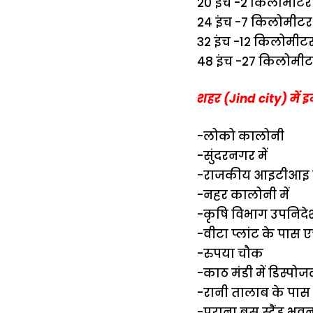
20 इंच -2 किलोमीटर
24 इंच -7 किलोमीटर
32 इंच -12 किलोमीट
48 इंच -27 किलोमी
शहर (Jind city) में इ
-लोको कालोनी
-सुंदरनगर में
-राजकीय आइटीआइ म
-नहर कालोनी में
-कृषि विभाग उपनिदे
-वीटा प्लांट के पास
-रुपया चौक
-काठ मंडी में डिस्पो
-रानी तालाब के पास ख
-पुराना बस स्टैंड भवन 