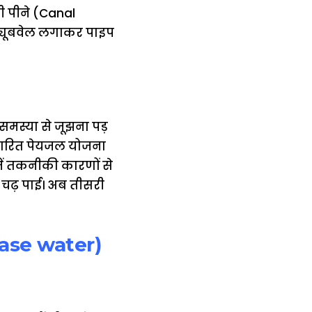
नी पीने (Canal
र ट्यूबवेल लगाकर पाइप
समस्या से जूझना पड़
आधारित पेयजल योजना
में तकनीकी कारणों से
ीं चढ़ पाई। अब तीसरी
l base water)