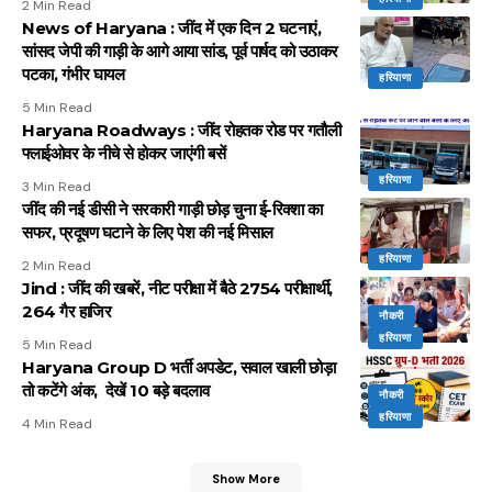
2 Min Read
News of Haryana : जींद में एक दिन 2 घटनाएं,
सांसद जेपी की गाड़ी के आगे आया सांड, पूर्व पार्षद को उठाकर
पटका, गंभीर घायल
हरियाणा
5 Min Read
Haryana Roadways : जींद रोहतक रोड पर गतौली
फ्लाईओवर के नीचे से होकर जाएंगी बसें
हरियाणा
3 Min Read
जींद की नई डीसी ने सरकारी गाड़ी छोड़ चुना ई-रिक्शा का
सफर, प्रदूषण घटाने के लिए पेश की नई मिसाल
हरियाणा
2 Min Read
Jind : जींद की खबरें, नीट परीक्षा में बैठे 2754 परीक्षार्थी,
264 गैर हाजिर
नौकरी
हरियाणा
5 Min Read
Haryana Group D भर्ती अपडेट, सवाल खाली छोड़ा
तो कटेंगे अंक, देखें 10 बड़े बदलाव
नौकरी
हरियाणा
4 Min Read
Show More