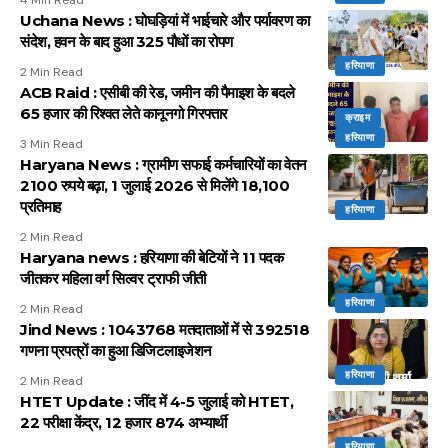
4 Min Read
Uchana News : घोघड़ियां में भाईचारे और पर्यावरण का
संदेश, हवन के बाद हुआ 325 पौधों का रोपण
हरियाणा
2 Min Read
ACB Raid : एसीबी की रेड, जमीन की पैमाइश के बदले
65 हजार की रिश्वत लेते कानूनगो गिरफ्तार
क्राइम
हरियाणा
3 Min Read
Haryana News : ग्रामीण सफाई कर्मचारियों का वेतन
2100 रुपये बढ़ा, 1 जुलाई 2026 से मिलेंगे 18,100
प्रतिमाह
हरियाणा
2 Min Read
Haryana news : हरियाणा की बेटियों ने 11 पदक
जीतकर महिला वर्ग सिल्वर ट्राफी जीती
हरियाणा
2 Min Read
Jind News : 1043768 मतदाताओं में से 392518
गणना प्रपत्रों का हुआ डिजिटलाइजेशन
हरियाणा
2 Min Read
HTET Update : जींद में 4-5 जुलाई को HTET,
22 परीक्षा केंद्र, 12 हजार 874 अभ्यार्थी
हरियाणा