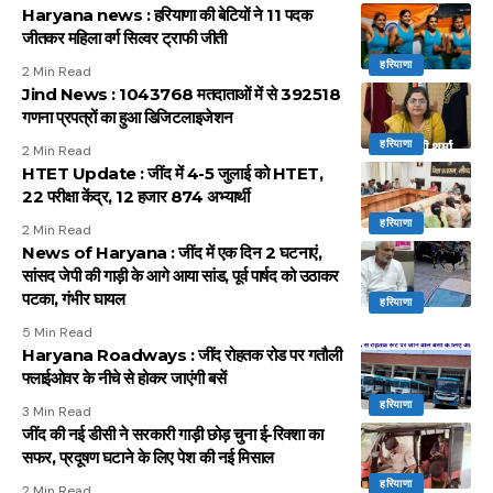
Haryana news : हरियाणा की बेटियों ने 11 पदक
जीतकर महिला वर्ग सिल्वर ट्राफी जीती
हरियाणा
2 Min Read
Jind News : 1043768 मतदाताओं में से 392518
गणना प्रपत्रों का हुआ डिजिटलाइजेशन
हरियाणा
2 Min Read
HTET Update : जींद में 4-5 जुलाई को HTET,
22 परीक्षा केंद्र, 12 हजार 874 अभ्यार्थी
हरियाणा
2 Min Read
News of Haryana : जींद में एक दिन 2 घटनाएं,
सांसद जेपी की गाड़ी के आगे आया सांड, पूर्व पार्षद को उठाकर
पटका, गंभीर घायल
हरियाणा
5 Min Read
Haryana Roadways : जींद रोहतक रोड पर गतौली
फ्लाईओवर के नीचे से होकर जाएंगी बसें
हरियाणा
3 Min Read
जींद की नई डीसी ने सरकारी गाड़ी छोड़ चुना ई-रिक्शा का
सफर, प्रदूषण घटाने के लिए पेश की नई मिसाल
हरियाणा
2 Min Read