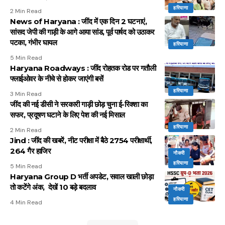
हरियाणा
2 Min Read
News of Haryana : जींद में एक दिन 2 घटनाएं,
सांसद जेपी की गाड़ी के आगे आया सांड, पूर्व पार्षद को उठाकर
पटका, गंभीर घायल
हरियाणा
5 Min Read
Haryana Roadways : जींद रोहतक रोड पर गतौली
फ्लाईओवर के नीचे से होकर जाएंगी बसें
हरियाणा
3 Min Read
जींद की नई डीसी ने सरकारी गाड़ी छोड़ चुना ई-रिक्शा का
सफर, प्रदूषण घटाने के लिए पेश की नई मिसाल
हरियाणा
2 Min Read
Jind : जींद की खबरें, नीट परीक्षा में बैठे 2754 परीक्षार्थी,
264 गैर हाजिर
नौकरी
हरियाणा
5 Min Read
Haryana Group D भर्ती अपडेट, सवाल खाली छोड़ा
तो कटेंगे अंक, देखें 10 बड़े बदलाव
नौकरी
हरियाणा
4 Min Read