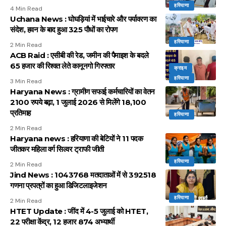
हरियाणा
4 Min Read
Uchana News : घोघड़ियां में भाईचारे और पर्यावरण का
संदेश, हवन के बाद हुआ 325 पौधों का रोपण
हरियाणा
2 Min Read
ACB Raid : एसीबी की रेड, जमीन की पैमाइश के बदले
65 हजार की रिश्वत लेते कानूनगो गिरफ्तार
क्राइम
हरियाणा
3 Min Read
Haryana News : ग्रामीण सफाई कर्मचारियों का वेतन
2100 रुपये बढ़ा, 1 जुलाई 2026 से मिलेंगे 18,100
प्रतिमाह
हरियाणा
2 Min Read
Haryana news : हरियाणा की बेटियों ने 11 पदक
जीतकर महिला वर्ग सिल्वर ट्राफी जीती
हरियाणा
2 Min Read
Jind News : 1043768 मतदाताओं में से 392518
गणना प्रपत्रों का हुआ डिजिटलाइजेशन
हरियाणा
2 Min Read
HTET Update : जींद में 4-5 जुलाई को HTET,
22 परीक्षा केंद्र, 12 हजार 874 अभ्यार्थी