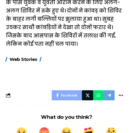
के पास युवक व युवती आराम करने के लिए अलग-
अलग शिविर में रुके हुए थे। दोनों ने कांवड़ को शिविर
के बाहर लगी बल्लियों पर झुलाया हुआ था। सुबह
उठकर साथी कांवड़ियों ने देखा तो दोनों फरार थे।
जिसके बाद आसपास के शिविरों में तलाश की गई,
लेकिन कोई पता नहीं चल पाया।
15 नवंबर से लागू होंगे
ऐसे बनाएं अपनी पसंद की
मोटापे को कम कर
Web Stories
FASTag के ये नए
UPI ID? जानें यहां
लिए खाएं ये बेहत्तर
नियम, डबल टोल से
शानदार ट्रिक
बचने के लिए जानें ये 6
आसान ट्रिक्स
Facebook
What do you think?