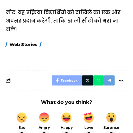
नोट: यह प्रक्रिया विद्यार्थियों को दाखिले का एक और
अवसर प्रदान करेगी, ताकि खाली सीटों को भरा जा
सके।
15 नवंबर से लागू होंगे
ऐसे बनाएं अपनी पसंद की
मोटापे को कम कर
Web Stories
FASTag के ये नए
UPI ID? जानें यहां
लिए खाएं ये बेहत्तर
नियम, डबल टोल से
शानदार ट्रिक
बचने के लिए जानें ये 6
आसान ट्रिक्स
Facebook
What do you think?
Sad
Angry
Happy
Love
Surprise