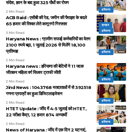
संदेश, हवन के बाद हुआ 325 पौधों का रोपण
हरियाणा
2 Min Read
ACB Raid : एसीबी की रेड, जमीन की पैमाइश के बदले
65 हजार की रिश्वत लेते कानूनगो गिरफ्तार
क्राइम
हरियाणा
3 Min Read
Haryana News : ग्रामीण सफाई कर्मचारियों का वेतन
2100 रुपये बढ़ा, 1 जुलाई 2026 से मिलेंगे 18,100
प्रतिमाह
हरियाणा
2 Min Read
Haryana news : हरियाणा की बेटियों ने 11 पदक
जीतकर महिला वर्ग सिल्वर ट्राफी जीती
हरियाणा
2 Min Read
Jind News : 1043768 मतदाताओं में से 392518
गणना प्रपत्रों का हुआ डिजिटलाइजेशन
हरियाणा
2 Min Read
HTET Update : जींद में 4-5 जुलाई को HTET,
22 परीक्षा केंद्र, 12 हजार 874 अभ्यार्थी
हरियाणा
2 Min Read
News of Haryana : जींद में एक दिन 2 घटनाएं,