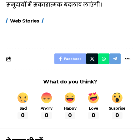
समुदायों में सकारात्मक बदलाव लाएंगी।
15 नवंबर से लागू होंगे
ऐसे बनाएं अपनी पसंद की
मोटापे को कम कर
Web Stories
FASTag के ये नए
UPI ID? जानें यहां
लिए खाएं ये बेहत्तर
नियम, डबल टोल से
शानदार ट्रिक
बचने के लिए जानें ये 6
आसान ट्रिक्स
Facebook
What do you think?
Sad
Angry
Happy
Love
Surprise
0
0
0
0
0