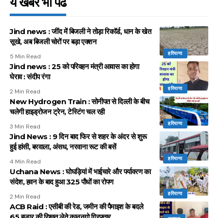
ये खबर भी पढें
Jind news : जींद में बिजली ने तोड़ा रिकॉर्ड, धान के खेत
सूखे, अब बिजली चोरों पर बड़ा एक्शन
हरियाणा
5 Min Read
Jind news : 25 को परिवहन मंत्री आवास का होगा
घेराव : संदीप रंगा
हरियाणा
2 Min Read
New Hydrogen Train : सोनीपत से दिल्ली के बीच
चलेगी हाइड्रोजन ट्रेन, टेस्टिंग चल रही
हरियाणा
3 Min Read
Jind News : 9 दिन बाद फिर से शहर के अंदर से शुरू
हुई हांसी, बरवाला, अंसध, नरवाना रूट की बसें
हरियाणा
4 Min Read
Uchana News : घोघड़ियां में भाईचारे और पर्यावरण का
संदेश, हवन के बाद हुआ 325 पौधों का रोपण
हरियाणा
2 Min Read
ACB Raid : एसीबी की रेड, जमीन की पैमाइश के बदले
65 हजार की रिश्वत लेते कानूनगो गिरफ्तार