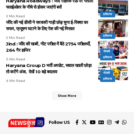
Haryana Roadways : जींद रोहतक रोड पर गतौली
फ्लाईओवर के नीचे से होकर जाएंगी बसें
हरियाणा
3 Min Read
जींद की नई डीसी ने सरकारी गाड़ी छोड़ चुना ई-रिक्शा का
सफर, प्रदूषण घटाने के लिए पेश की नई मिसाल
हरियाणा
2 Min Read
Jind : जींद की खबरें, नीट परीक्षा में बैठे 2754 परीक्षार्थी,
264 गैर हाजिर
नौकरी
हरियाणा
5 Min Read
Haryana Group D भर्ती अपडेट, सवाल खाली छोड़ा
तो कटेंगे अंक, देखें 10 बड़े बदलाव
नौकरी
हरियाणा
4 Min Read
Show More
Follow US