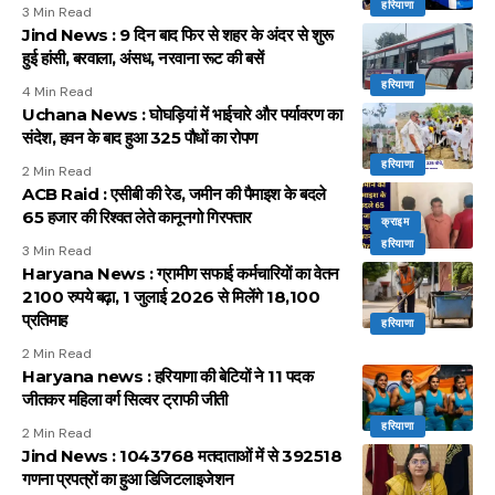
हरियाणा
3 Min Read
Jind News : 9 दिन बाद फिर से शहर के अंदर से शुरू
हुई हांसी, बरवाला, अंसध, नरवाना रूट की बसें
हरियाणा
4 Min Read
Uchana News : घोघड़ियां में भाईचारे और पर्यावरण का
संदेश, हवन के बाद हुआ 325 पौधों का रोपण
हरियाणा
2 Min Read
ACB Raid : एसीबी की रेड, जमीन की पैमाइश के बदले
65 हजार की रिश्वत लेते कानूनगो गिरफ्तार
क्राइम
हरियाणा
3 Min Read
Haryana News : ग्रामीण सफाई कर्मचारियों का वेतन
2100 रुपये बढ़ा, 1 जुलाई 2026 से मिलेंगे 18,100
प्रतिमाह
हरियाणा
2 Min Read
Haryana news : हरियाणा की बेटियों ने 11 पदक
जीतकर महिला वर्ग सिल्वर ट्राफी जीती
हरियाणा
2 Min Read
Jind News : 1043768 मतदाताओं में से 392518
गणना प्रपत्रों का हुआ डिजिटलाइजेशन