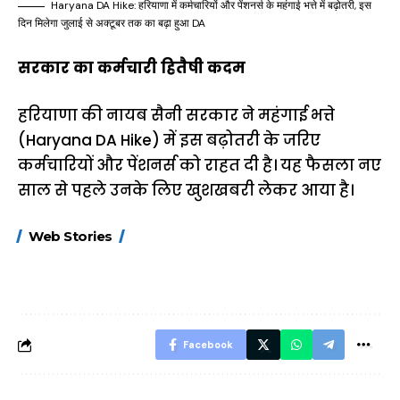
Haryana DA Hike: हरियाणा में कर्मचारियों और पेंशनर्स के महंगाई भत्ते में बढ़ोतरी, इस
दिन मिलेगा जुलाई से अक्टूबर तक का बढ़ा हुआ DA
सरकार का कर्मचारी हितैषी कदम
हरियाणा की नायब सैनी सरकार ने महंगाई भत्ते
(Haryana DA Hike) में इस बढ़ोतरी के जरिए
कर्मचारियों और पेंशनर्स को राहत दी है। यह फैसला नए
साल से पहले उनके लिए खुशखबरी लेकर आया है।
15 नवंबर से लागू होंगे
ऐसे बनाएं अपनी पसंद की
मोटापे को कम कर
Web Stories
FASTag के ये नए
UPI ID? जानें यहां
लिए खाएं ये बेहत्तर
नियम, डबल टोल से
शानदार ट्रिक
बचने के लिए जानें ये 6
आसान ट्रिक्स
Facebook