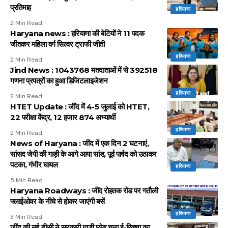
प्रतिमाह
हरियाणा
2 Min Read
Haryana news : हरियाणा की बेटियों ने 11 पदक
जीतकर महिला वर्ग सिल्वर ट्राफी जीती
हरियाणा
2 Min Read
Jind News : 1043768 मतदाताओं में से 392518
गणना प्रपत्रों का हुआ डिजिटलाइजेशन
हरियाणा
2 Min Read
HTET Update : जींद में 4-5 जुलाई को HTET,
22 परीक्षा केंद्र, 12 हजार 874 अभ्यार्थी
हरियाणा
2 Min Read
News of Haryana : जींद में एक दिन 2 घटनाएं,
सांसद जेपी की गाड़ी के आगे आया सांड, पूर्व पार्षद को उठाकर
पटका, गंभीर घायल
हरियाणा
5 Min Read
Haryana Roadways : जींद रोहतक रोड पर गतौली
फ्लाईओवर के नीचे से होकर जाएंगी बसें
हरियाणा
3 Min Read
जींद की नई डीसी ने सरकारी गाड़ी छोड़ चुना ई-रिक्शा का