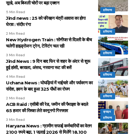
सूखे, अब बिजली चोरों पर बड़ा एक्शन
हरियाणा
5 Min Read
Jind news : 25 को परिवहन मंत्री आवास का होगा
घेराव : संदीप रंगा
हरियाणा
2 Min Read
New Hydrogen Train : सोनीपत से दिल्ली के बीच
चलेगी हाइड्रोजन ट्रेन, टेस्टिंग चल रही
हरियाणा
3 Min Read
Jind News : 9 दिन बाद फिर से शहर के अंदर से शुरू
हुई हांसी, बरवाला, अंसध, नरवाना रूट की बसें
हरियाणा
4 Min Read
Uchana News : घोघड़ियां में भाईचारे और पर्यावरण का
संदेश, हवन के बाद हुआ 325 पौधों का रोपण
हरियाणा
2 Min Read
ACB Raid : एसीबी की रेड, जमीन की पैमाइश के बदले
65 हजार की रिश्वत लेते कानूनगो गिरफ्तार
क्राइम
हरियाणा
3 Min Read
Haryana News : ग्रामीण सफाई कर्मचारियों का वेतन
2100 रुपये बढ़ा, 1 जुलाई 2026 से मिलेंगे 18,100