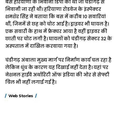
बस हरियाणा के भिवानी डिपो की थी जो चंडीगढ़ से
भिवानी जा रही थी। हरियाणा रोडवेज के इंस्पेक्टर
शमशेर सिंह ने बताया कि बस में करीब 10 सवारियां
थीं, जिनमें से छह को चोट आई है। ड्राइवर भी घायल है।
एक सवारी के हाथ में फ्रेक्चर आया है वहीं ड्राइवर की
छाती पर चोट लगी है। घायलों को चंडीगढ़ सेक्टर 32 के
अस्पताल में दाखिल करवाया गया है।
चंडीगढ़ अंबाला मुख्य मार्ग पर निर्माण कार्य चल रहा है
लेकिन धुंध के कारण यह दिखाई नहीं देता है। यहां पर
नेशनल हाईवे अथॉरिटी ऑफ इंडिया की ओर से सेफ्टी
ग्रिल भी नहीं लगाई गई है।
15 नवंबर से लागू होंगे
ऐसे बनाएं अपनी पसंद की
मोटापे को कम कर
Web Stories
FASTag के ये नए
UPI ID? जानें यहां
लिए खाएं ये बेहत्तर
नियम, डबल टोल से
शानदार ट्रिक
बचने के लिए जानें ये 6
आसान ट्रिक्स