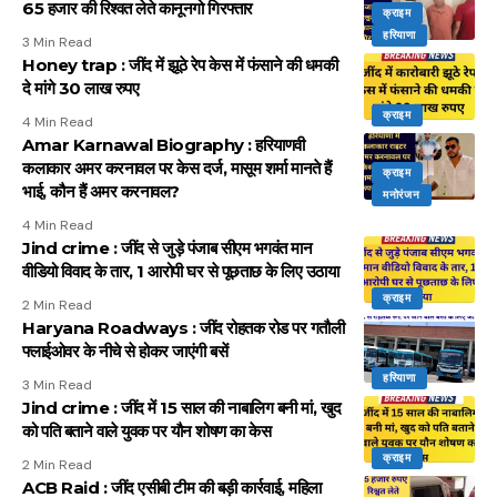
65 हजार की रिश्वत लेते कानूनगो गिरफ्तार
क्राइम
हरियाणा
3 Min Read
Honey trap : जींद में झूठे रेप केस में फंसाने की धमकी
दे मांगे 30 लाख रुपए
क्राइम
4 Min Read
Amar Karnawal Biography : हरियाणवी
कलाकार अमर करनावल पर केस दर्ज, मासूम शर्मा मानते हैं
क्राइम
भाई, कौन हैं अमर करनावल?
मनोरंजन
4 Min Read
Jind crime : जींद से जुड़े पंजाब सीएम भगवंत मान
वीडियो विवाद के तार, 1 आरोपी घर से पूछताछ के लिए उठाया
क्राइम
2 Min Read
Haryana Roadways : जींद रोहतक रोड पर गतौली
फ्लाईओवर के नीचे से होकर जाएंगी बसें
हरियाणा
3 Min Read
Jind crime : जींद में 15 साल की नाबालिग बनी मां, खुद
को पति बताने वाले युवक पर यौन शोषण का केस
क्राइम
2 Min Read
ACB Raid : जींद एसीबी टीम की बड़ी कार्रवाई, महिला