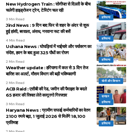
New Hydrogen Train : सोनीपत से दिल्ली के बीच
चलेगी हाइड्रोजन ट्रेन, टेस्टिंग चल रही
हरियाणा
3 Min Read
Jind News : 9 दिन बाद फिर से शहर के अंदर से शुरू
हुई हांसी, बरवाला, अंसध, नरवाना रूट की बसें
हरियाणा
4 Min Read
Uchana News : घोघड़ियां में भाईचारे और पर्यावरण का
संदेश, हवन के बाद हुआ 325 पौधों का रोपण
हरियाणा
2 Min Read
Weather update : हरियाणा में कल से 3 दिन तेज
बारिश का अलर्ट, मौसम विभाग की बड़ी भविष्यवाणी
खेती और किसान
2 Min Read
ACB Raid : एसीबी की रेड, जमीन की पैमाइश के बदले
65 हजार की रिश्वत लेते कानूनगो गिरफ्तार
क्राइम
हरियाणा
3 Min Read
Haryana News : ग्रामीण सफाई कर्मचारियों का वेतन
2100 रुपये बढ़ा, 1 जुलाई 2026 से मिलेंगे 18,100
प्रतिमाह
हरियाणा
2 Min Read