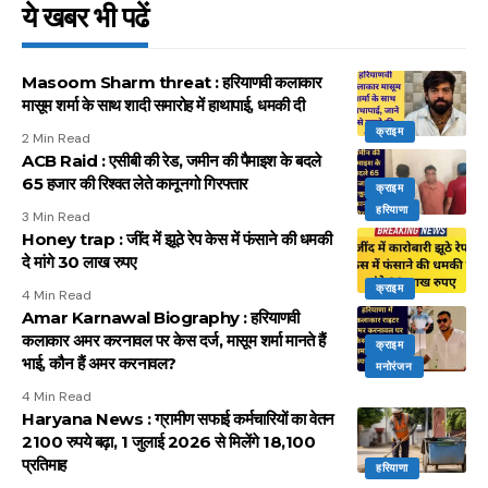
ये खबर भी पढें
Masoom Sharm threat : हरियाणवी कलाकार
मासूम शर्मा के साथ शादी समारोह में हाथापाई, धमकी दी
क्राइम
2 Min Read
ACB Raid : एसीबी की रेड, जमीन की पैमाइश के बदले
65 हजार की रिश्वत लेते कानूनगो गिरफ्तार
क्राइम
हरियाणा
3 Min Read
Honey trap : जींद में झूठे रेप केस में फंसाने की धमकी
दे मांगे 30 लाख रुपए
क्राइम
4 Min Read
Amar Karnawal Biography : हरियाणवी
कलाकार अमर करनावल पर केस दर्ज, मासूम शर्मा मानते हैं
क्राइम
भाई, कौन हैं अमर करनावल?
मनोरंजन
4 Min Read
Haryana News : ग्रामीण सफाई कर्मचारियों का वेतन
2100 रुपये बढ़ा, 1 जुलाई 2026 से मिलेंगे 18,100
प्रतिमाह
हरियाणा