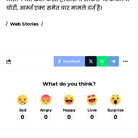
चोरी, आर्म्ज एक्ट समेत चार मामले दर्ज हैं।
15 नवंबर से लागू होंगे
ऐसे बनाएं अपनी पसंद की
मोटापे को कम कर
Web Stories
FASTag के ये नए
UPI ID? जानें यहां
लिए खाएं ये बेहत्तर
नियम, डबल टोल से
शानदार ट्रिक
बचने के लिए जानें ये 6
आसान ट्रिक्स
Facebook
What do you think?
Sad
Angry
Happy
Love
Surprise
0
0
0
0
0