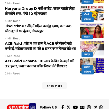
क्राइम
2 Min Read
Haryana Group D भर्ती अपडेट, सवाल खाली छोड़ा
तो कटेंगे अंक, देखें 10 बड़े बदलाव
नौकरी
हरियाणा
4 Min Read
Jind crime : जींद में महिला का मुंह दबाया, कान काटा
और लूट ले गए कुंडल, मंगलसूत्र
क्राइम
4 Min Read
ACB Raid : जींद में एक हफ्ते में ACB की तीसरी बड़ी
कार्रवाई, महिला पटवारी का पति 8 हजार रुपए रिश्वत लेते धरा
क्राइम
3 Min Read
ACB Raid Uchana : 16 लाख के बिल के बदले मांगे
32 हजार, उचाना का नपा सचिव रिश्वत लेते गिरफ्तार
क्राइम
हरियाणा
2 Min Read
Show More
Follow US