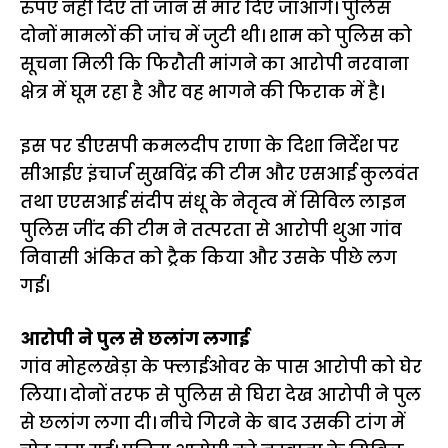
रुपए नहीं दिए तो जान से मार दिए जाआगे। पुलिस
दोनों मामलों की जांच में जुटी थी। शाम को पुलिस को
सूचना मिली कि फिरौती मांगने का आरोपी नरवाना
क्षेत्र में घूम रहा है और वह भागने की फिराक में है।
इस पर डीएसपी कमलदीप राणा के दिशा निर्देश पर
सीआईए इंचार्ज सुखविंद्र की टीम और एसआई कुलवंत
तथा एएसआई संदीप संधू के नेतृत्व में सिविल लाइन
पुलिस जींद की टीम ने तत्परता से आरोपी थुआ गांव
निवासी अंकित को ट्रैक किया और उसके पीछे लग
गई।
आरोपी ने पुल से छलांग लगाई
गांव मोहलखेड़ा के फ्लाईओवर के पास आरोपी को घेर
लिया। दोनों तरफ से पुलिस से घिरा देख आरोपी ने पुल
से छलांग लगा दी। नीचे गिरने के बाद उसकी टांग में