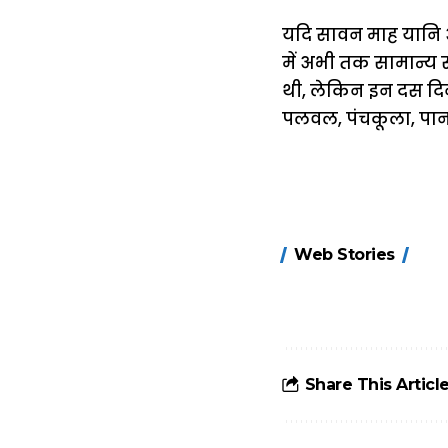
यदि सावन माह यानि अग
में अभी तक सामान्य
थी, लेकिन इन दस दिन
पलवल, पंचकूला, पानी
15 नवंबर से लागू
Web Stories
होंगे FASTag के
ये नए नियम, डबल
टोल से बचने के
लिए जानें ये 6
आसान ट्रिक्स
Share This Articl