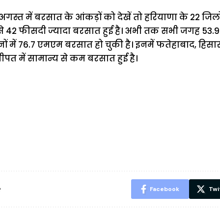
स्त में बरसात के आंकड़ों को देखें तो हरियाणा के 22 जिलों 
 से 42 फीसदी ज्यादा बरसात हुई है। अभी तक सभी जगह 53
ों में 76.7 एमएम बरसात हो चुकी है। इनमें फतेहाबाद, हि
पत में सामान्य से कम बरसात हुई है।
ऐसे बनाएं अपनी
मोटापे को कम
बदलते मौसम 
पसंद की UPI
करने के लिए खाएं
नही होंगे बी
ID? जानें यहां
ये बेहत्तर चीजें
हल्दी के सा
शानदार ट्रिक
चीजें सेवन क
रहेंगे स्वस्थ
e
Facebook
Twi