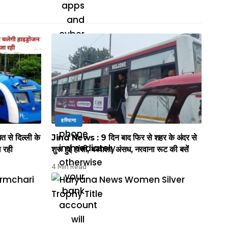
हरियाणा
े दिल्ली के
Jind News : 9 दिन बाद फिर से शहर के अंदर से
ल रही
शुरू हुई हांसी, बरवाला, अंसध, नरवाना रूट की बसें
4 Min Read