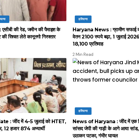
ियाणा
हरियाणा
सीबी की रेड, जमीन की पैमाइश के
Haryana News : ग्रामीण सफाई कर्
की रिश्वत लेते कानूनगो गिरफ्तार
वेतन 2100 रुपये बढ़ा, 1 जुलाई 2026 स
18,100 प्रतिमाह
2 Min Read
हरियाणा
 : जींद में 4-5 जुलाई को HTET,
News of Haryana : जींद में एक द
द्र, 12 हजार 874 अभ्यार्थी
सांसद जेपी की गाड़ी के आगे आया सांड, पू
उठाकर पटका, गंभीर घायल