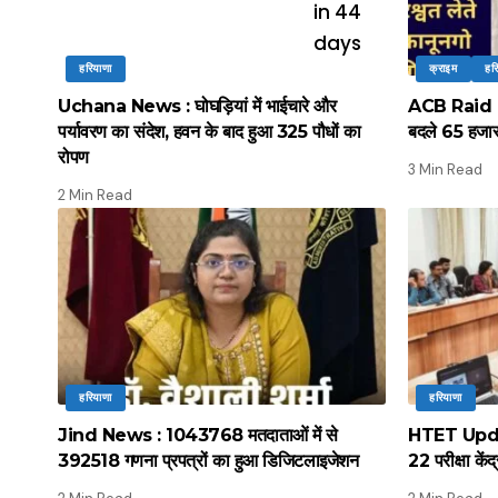
हरियाणा
क्राइम
हर
Uchana News : घोघड़ियां में भाईचारे और
ACB Raid : ए
पर्यावरण का संदेश, हवन के बाद हुआ 325 पौधों का
बदले 65 हजार 
रोपण
3 Min Read
2 Min Read
हरियाणा
हरियाणा
Jind News : 1043768 मतदाताओं में से
HTET Update
392518 गणना प्रपत्रों का हुआ डिजिटलाइजेशन
22 परीक्षा कें