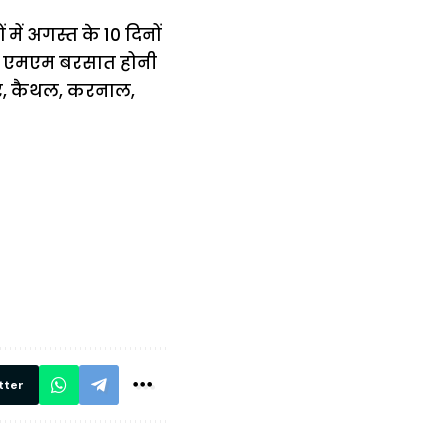
में अगस्त के 10 दिनों
.9 एमएम बरसात होनी
सार, कैथल, करनाल,
में
अब लेट नहीं होंगी
मार,
ट्रेनें… रेलवे ने
थ ये 5
सभी DRM को
रें!
दिए सख्त निर्देश,
रियल टाइम होगी
निगरानी
tter