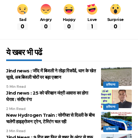
Sad
Angry
Happy
Love
Surprise
0
0
0
1
0
ये खबर भी पढें
Jind news : जींद में बिजली ने तोड़ा रिकॉर्ड, धान के खेत
सूखे, अब बिजली चोरों पर बड़ा एक्शन
हरियाणा
5 Min Read
Jind news : 25 को परिवहन मंत्री आवास का होगा
घेराव : संदीप रंगा
हरियाणा
2 Min Read
New Hydrogen Train : सोनीपत से दिल्ली के बीच
चलेगी हाइड्रोजन ट्रेन, टेस्टिंग चल रही
हरियाणा
3 Min Read
Jind News : 9 दिन बाद फिर से शहर के अंदर से शुरू