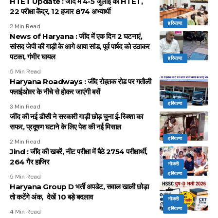
HTET Update : जींद में 4-5 जुलाई को HTET,
22 परीक्षा केंद्र, 12 हजार 874 अभ्यार्थी
हरियाणा
2 Min Read
News of Haryana : जींद में एक दिन 2 घटनाएं,
सांसद जेपी की गाड़ी के आगे आया सांड, पूर्व पार्षद को उठाकर
पटका, गंभीर घायल
हरियाणा
5 Min Read
Haryana Roadways : जींद रोहतक रोड पर गतौली
फ्लाईओवर के नीचे से होकर जाएंगी बसें
हरियाणा
3 Min Read
जींद की नई डीसी ने सरकारी गाड़ी छोड़ चुना ई-रिक्शा का
सफर, प्रदूषण घटाने के लिए पेश की नई मिसाल
हरियाणा
2 Min Read
Jind : जींद की खबरें, नीट परीक्षा में बैठे 2754 परीक्षार्थी,
264 गैर हाजिर
नौकरी
हरियाणा
5 Min Read
Haryana Group D भर्ती अपडेट, सवाल खाली छोड़ा
तो कटेंगे अंक, देखें 10 बड़े बदलाव
नौकरी
हरियाणा
4 Min Read