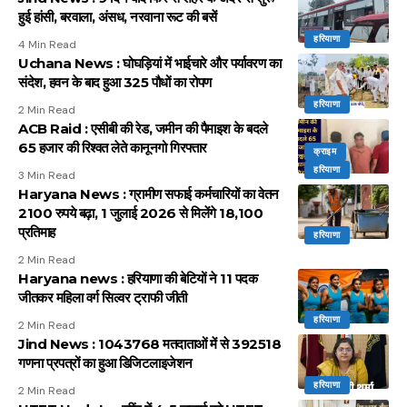
हुई हांसी, बरवाला, अंसध, नरवाना रूट की बसें
हरियाणा
4 Min Read
Uchana News : घोघड़ियां में भाईचारे और पर्यावरण का
संदेश, हवन के बाद हुआ 325 पौधों का रोपण
हरियाणा
2 Min Read
ACB Raid : एसीबी की रेड, जमीन की पैमाइश के बदले
65 हजार की रिश्वत लेते कानूनगो गिरफ्तार
क्राइम
हरियाणा
3 Min Read
Haryana News : ग्रामीण सफाई कर्मचारियों का वेतन
2100 रुपये बढ़ा, 1 जुलाई 2026 से मिलेंगे 18,100
प्रतिमाह
हरियाणा
2 Min Read
Haryana news : हरियाणा की बेटियों ने 11 पदक
जीतकर महिला वर्ग सिल्वर ट्राफी जीती
हरियाणा
2 Min Read
Jind News : 1043768 मतदाताओं में से 392518
गणना प्रपत्रों का हुआ डिजिटलाइजेशन
हरियाणा
2 Min Read