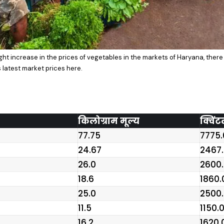
ight increase in the prices of vegetables in the markets of Haryana, there 
s latest market prices here.
किलोग्राम मूल्य
क्विंट
₹77.75
₹7775.
₹24.67
₹2467
₹26.0
₹2600
₹18.6
₹1860.
₹25.0
₹2500
₹11.5
₹1150.
₹16.2
₹1620.