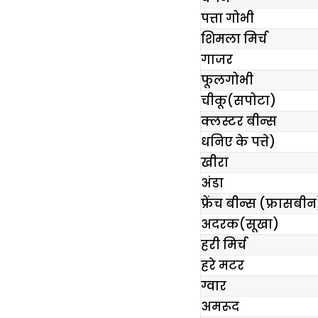
पत्ता गोभी
शिमला मिर्च
गाजर
फूलगोभी
चीकू(सपोटा)
क्लस्टर बीन्स
धनिए के पत्ते)
खीरा
अंडा
फ्रेंच बीन्स (फ्रासबीन
अदरक(सूखा)
हरी मिर्च
हरे मटर
ग्वार
अमरूद