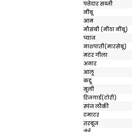
पत्तेदार सब्जी
नींबू
आम
मौसंबी (मीठा नींबू)
प्याज
नाशपाती(मारसेबू)
मटर गीला
अनार
आलू
कद्दू
मूली
रिजगार्ड(टोरी)
स्पंज लौकी
टमाटर
तरबूज