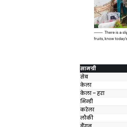
There is a sl
fruits, know today’
सामग्री
सेब
केला
केला – हरा
भिन्डी
करेला
लौकी
बैंगन