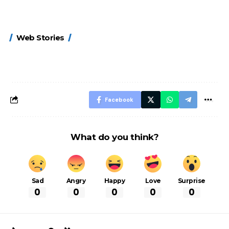
15 नवंबर से लागू होंगे
ऐसे बनाएं अपनी पसंद की
मोटापे को कम कर
Web Stories
FASTag के ये नए
UPI ID? जानें यहां
लिए खाएं ये बेहत्तर
नियम, डबल टोल से
शानदार ट्रिक
बचने के लिए जानें ये 6
आसान ट्रिक्स
Facebook
What do you think?
Sad
Angry
Happy
Love
Surprise
0
0
0
0
0