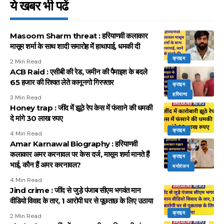
ये खबर भी पढें
Masoom Sharm threat : हरियाणवी कलाकार
मासूम शर्मा के साथ शादी समारोह में हाथापाई, धमकी दी
क्राइम
2 Min Read
ACB Raid : एसीबी की रेड, जमीन की पैमाइश के बदले
65 हजार की रिश्वत लेते कानूनगो गिरफ्तार
क्राइम
हरियाणा
3 Min Read
Honey trap : जींद में झूठे रेप केस में फंसाने की धमकी
दे मांगे 30 लाख रुपए
क्राइम
4 Min Read
Amar Karnawal Biography : हरियाणवी
कलाकार अमर करनावल पर केस दर्ज, मासूम शर्मा मानते हैं
क्राइम
भाई, कौन हैं अमर करनावल?
मनोरंजन
4 Min Read
Jind crime : जींद से जुड़े पंजाब सीएम भगवंत मान
वीडियो विवाद के तार, 1 आरोपी घर से पूछताछ के लिए उठाया
क्राइम
2 Min Read