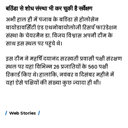
बठिंडा से शोध संस्था भी कर चुकी है सर्वेक्षण
अभी हाल ही में पंजाब के बठिंडा से होलोसेन
बायोडावर्सिटी एंड एथनोबायोलोजी रिसर्च फाउंडेशन
संस्था के चेयरमैन डा. विजय विश्वास अपनी टीम के
साथ इस स्थल पर पहुंचे थे।
इस टीम ने महर्षि दयानंद सरस्वती प्रवासी पक्षी संरक्षण
स्थल पर यहां विभिन्न 26 प्रजातियों के 560 पक्षी
रिकार्ड किए थे। हालांकि, नवंबर व दिसंबर महीने में
यहां ऐसे पक्षियों की संख्या कुछ ज्यादा ही थी।
15 नवंबर से लागू होंगे
ऐसे बनाएं अपनी पसंद की
मोटापे को कम कर
Web Stories
FASTag के ये नए
UPI ID? जानें यहां
लिए खाएं ये बेहत्तर
नियम, डबल टोल से
शानदार ट्रिक