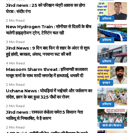
Jind news : 25 को परिवहन मंत्री आवास का होगा
घेराव : संदीप रंगा
हरियाणा
2 Min Read
New Hydrogen Train : सोनीपत से दिल्ली के बीच
चलेगी हाइड्रोजन ट्रेन, टेस्टिंग चल रही
हरियाणा
3 Min Read
Jind News : 9 दिन बाद फिर से शहर के अंदर से शुरू
हुई हांसी, बरवाला, अंसध, नरवाना रूट की बसें
हरियाणा
4 Min Read
Masoom Sharm threat : हरियाणवी कलाकार
मासूम शर्मा के साथ शादी समारोह में हाथापाई, धमकी दी
क्राइम
2 Min Read
Uchana News : घोघड़ियां में भाईचारे और पर्यावरण का
संदेश, हवन के बाद हुआ 325 पौधों का रोपण
हरियाणा
2 Min Read
Jind news : रामफल कंडेला समेत 5 किसान नेता
भाकियू से निष्काषित, ये है कारण
खेती और किसान
2 Min Read