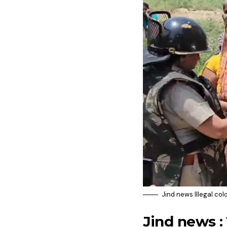
Jind news Illegal co
Jind news : तहस