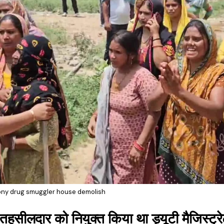
lony drug smuggler house demolish
ीलदार को नियुक्त किया था ड्यूटी मैजिस्ट्र