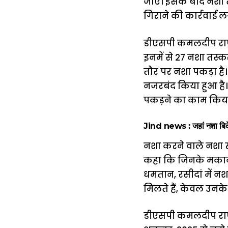
जाए। इसके बाद नशा तस
गिराने की कार्रवाई 
डीएसपी कमलदीप राणा 
इनमें से 27 नशा तस्क
तौर पर नशा पकड़ा है
नजरबंद किया हुआ है। ल
पकड़ने का काम किया 
Jind news : जहां नशा बिकेगा
नशा करने वाले नशा खर
कहा कि जिनके मकान त
धमतान, रसीदां में नशा
मिलते हैं, केवल उनके
डीएसपी कमलदीप राणा 