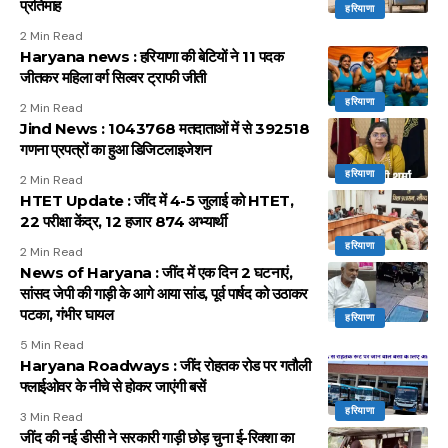
प्रतिमाह
हरियाणा
2 Min Read
Haryana news : हरियाणा की बेटियों ने 11 पदक
जीतकर महिला वर्ग सिल्वर ट्राफी जीती
हरियाणा
2 Min Read
Jind News : 1043768 मतदाताओं में से 392518
गणना प्रपत्रों का हुआ डिजिटलाइजेशन
हरियाणा
2 Min Read
HTET Update : जींद में 4-5 जुलाई को HTET,
22 परीक्षा केंद्र, 12 हजार 874 अभ्यार्थी
हरियाणा
2 Min Read
News of Haryana : जींद में एक दिन 2 घटनाएं,
सांसद जेपी की गाड़ी के आगे आया सांड, पूर्व पार्षद को उठाकर
पटका, गंभीर घायल
हरियाणा
5 Min Read
Haryana Roadways : जींद रोहतक रोड पर गतौली
फ्लाईओवर के नीचे से होकर जाएंगी बसें
हरियाणा
3 Min Read
जींद की नई डीसी ने सरकारी गाड़ी छोड़ चुना ई-रिक्शा का