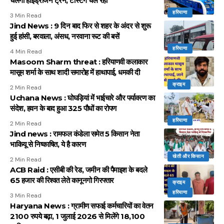
चलेगी हाइड्रोजन ट्रेन, टेस्टिंग चल रही
हरियाणा
3 Min Read
Jind News : 9 दिन बाद फिर से शहर के अंदर से शुरू
हुई हांसी, बरवाला, अंसध, नरवाना रूट की बसें
हरियाणा
4 Min Read
Masoom Sharm threat : हरियाणवी कलाकार
मासूम शर्मा के साथ शादी समारोह में हाथापाई, धमकी दी
क्राइम
2 Min Read
Uchana News : घोघड़ियां में भाईचारे और पर्यावरण का
संदेश, हवन के बाद हुआ 325 पौधों का रोपण
हरियाणा
2 Min Read
Jind news : रामफल कंडेला समेत 5 किसान नेता
भाकियू से निष्काषित, ये है कारण
खेती और किसान
2 Min Read
ACB Raid : एसीबी की रेड, जमीन की पैमाइश के बदले
65 हजार की रिश्वत लेते कानूनगो गिरफ्तार
क्राइम
हरियाणा
3 Min Read
Haryana News : ग्रामीण सफाई कर्मचारियों का वेतन
2100 रुपये बढ़ा, 1 जुलाई 2026 से मिलेंगे 18,100