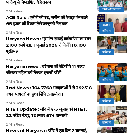
भाकियू से निष्काषित, ये है कारण
खेती और किसान
2 Min Read
ACB Raid : एसीबी की रेड, जमीन की पैमाइश के बदले
65 हजार की रिश्वत लेते कानूनगो गिरफ्तार
क्राइम
हरियाणा
3 Min Read
Haryana News : ग्रामीण सफाई कर्मचारियों का वेतन
2100 रुपये बढ़ा, 1 जुलाई 2026 से मिलेंगे 18,100
प्रतिमाह
हरियाणा
2 Min Read
Haryana news : हरियाणा की बेटियों ने 11 पदक
जीतकर महिला वर्ग सिल्वर ट्राफी जीती
हरियाणा
2 Min Read
Jind News : 1043768 मतदाताओं में से 392518
गणना प्रपत्रों का हुआ डिजिटलाइजेशन
हरियाणा
2 Min Read
HTET Update : जींद में 4-5 जुलाई को HTET,
22 परीक्षा केंद्र, 12 हजार 874 अभ्यार्थी
हरियाणा
2 Min Read
News of Haryana : जींद में एक दिन 2 घटनाएं,