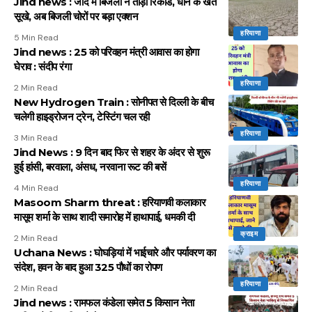
Jind news : जींद में बिजली ने तोड़ा रिकॉर्ड, धान के खेत
सूखे, अब बिजली चोरों पर बड़ा एक्शन
हरियाणा
5 Min Read
Jind news : 25 को परिवहन मंत्री आवास का होगा
घेराव : संदीप रंगा
हरियाणा
2 Min Read
New Hydrogen Train : सोनीपत से दिल्ली के बीच
चलेगी हाइड्रोजन ट्रेन, टेस्टिंग चल रही
हरियाणा
3 Min Read
Jind News : 9 दिन बाद फिर से शहर के अंदर से शुरू
हुई हांसी, बरवाला, अंसध, नरवाना रूट की बसें
हरियाणा
4 Min Read
Masoom Sharm threat : हरियाणवी कलाकार
मासूम शर्मा के साथ शादी समारोह में हाथापाई, धमकी दी
क्राइम
2 Min Read
Uchana News : घोघड़ियां में भाईचारे और पर्यावरण का
संदेश, हवन के बाद हुआ 325 पौधों का रोपण
हरियाणा
2 Min Read
Jind news : रामफल कंडेला समेत 5 किसान नेता