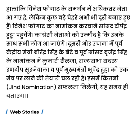
हालांकि विनेश फोगाट के समर्थन में अधिकतर नेता
आ गए हैं, लेकिन कुछ बड़े चेहरे अभी भी दूरी बनाए हुए
हैं। विनेश फोगाट का नामांकन करवाने सांसद दीपेंद्र
हुड्डा पहुंचेंगे। कांग्रेसी नेताओं को उम्मीद है कि उनके
साथ सभी लोग आ जाएंगे। दूसरी ओर उचाना में पूर्व
केंद्रीय मंत्री बीरेंद्र सिंह के बेटे व पूर्व सांसद बृजेंद्र सिंह
के नामांकन में कुमारी सैलजा, राज्यसभा सदस्य
रणदीप सुरजेवाला व पूर्व मुख्यमंत्री भूपेंद्र हुड्डा को एक
मंच पर लाने की तैयारी चल रही है। इसमें कितनी
(Jind Nomination) सफलता मिलेगी, यह समय ही
बताएगा।
15 नवंबर से लागू होंगे
ऐसे बनाएं अपनी पसंद की
मोटापे को कम कर
Web Stories
FASTag के ये नए
UPI ID? जानें यहां
लिए खाएं ये बेहत्तर
नियम, डबल टोल से
शानदार ट्रिक
बचने के लिए जानें ये 6
आसान ट्रिक्स