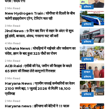
घेराव : संदीप रंगा
हरियाणा
2 Min Read
New Hydrogen Train : सोनीपत से दिल्ली के बीच
चलेगी हाइड्रोजन ट्रेन, टेस्टिंग चल रही
हरियाणा
3 Min Read
Jind News : 9 दिन बाद फिर से शहर के अंदर से शुरू
हुई हांसी, बरवाला, अंसध, नरवाना रूट की बसें
हरियाणा
4 Min Read
Uchana News : घोघड़ियां में भाईचारे और पर्यावरण का
संदेश, हवन के बाद हुआ 325 पौधों का रोपण
हरियाणा
2 Min Read
ACB Raid : एसीबी की रेड, जमीन की पैमाइश के बदले
65 हजार की रिश्वत लेते कानूनगो गिरफ्तार
क्राइम
हरियाणा
3 Min Read
Haryana News : ग्रामीण सफाई कर्मचारियों का वेतन
2100 रुपये बढ़ा, 1 जुलाई 2026 से मिलेंगे 18,100
प्रतिमाह
हरियाणा
2 Min Read
Haryana news : हरियाणा की बेटियों ने 11 पदक