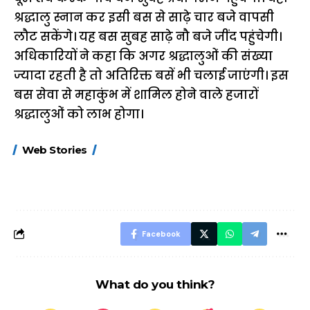
श्रद्धालु स्नान कर इसी बस से साढ़े चार बजे वापसी
लौट सकेंगे। यह बस सुबह साढ़े नौ बजे जींद पहुंचेगी।
अधिकारियों ने कहा कि अगर श्रद्धालुओं की संख्या
ज्यादा रहती है तो अतिरिक्त बसें भी चलाई जाएंगी। इस
बस सेवा से महाकुंभ में शामिल होने वाले हजारों
श्रद्धालुओं को लाभ होगा।
15 नवंबर से लागू होंगे
ऐसे बनाएं अपनी पसंद की
मोटापे को कम कर
Web Stories
FASTag के ये नए
UPI ID? जानें यहां
लिए खाएं ये बेहत्तर
नियम, डबल टोल से
शानदार ट्रिक
बचने के लिए जानें ये 6
आसान ट्रिक्स
Facebook
What do you think?