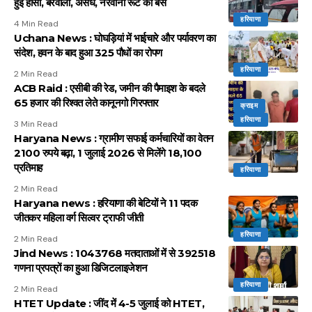
हुई हांसी, बरवाला, अंसध, नरवाना रूट की बसें
हरियाणा
4 Min Read
Uchana News : घोघड़ियां में भाईचारे और पर्यावरण का
संदेश, हवन के बाद हुआ 325 पौधों का रोपण
हरियाणा
2 Min Read
ACB Raid : एसीबी की रेड, जमीन की पैमाइश के बदले
65 हजार की रिश्वत लेते कानूनगो गिरफ्तार
क्राइम
हरियाणा
3 Min Read
Haryana News : ग्रामीण सफाई कर्मचारियों का वेतन
2100 रुपये बढ़ा, 1 जुलाई 2026 से मिलेंगे 18,100
प्रतिमाह
हरियाणा
2 Min Read
Haryana news : हरियाणा की बेटियों ने 11 पदक
जीतकर महिला वर्ग सिल्वर ट्राफी जीती
हरियाणा
2 Min Read
Jind News : 1043768 मतदाताओं में से 392518
गणना प्रपत्रों का हुआ डिजिटलाइजेशन
हरियाणा
2 Min Read
HTET Update : जींद में 4-5 जुलाई को HTET,