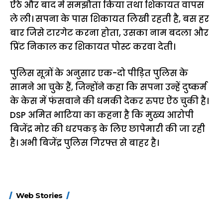
ऐंठे और बाद में समझौता किया तथा शिकायत वापस
ले ली। सपना के पास शिकायत लिखी रहती है, बस हर
बार जिसे टारगेट करना होता, उसका नाम बदला और
प्रिंट निकाल कर शिकायत पोस्ट करवा देती।
पुलिस सूत्रों के अनुसार एक-दो पीड़ित पुलिस के
सामने आ चुके हैं, जिन्होंने कहा कि सपना उन्हें दुष्कर्म
के केस में फंसवाने की धमकी देकर रुपए ऐंठ चुकी है।
DSP अमित भाटिया का कहना है कि मुख्य आरोपी
बिजेंद्र मोर की धरपकड़ के लिए छापेमारी की जा रही
है। अभी बिजेंद्र पुलिस गिरफ्त से बाहर है।
15 नवंबर से लागू होंगे
ऐसे बनाएं अपनी पसंद की
मोटापे को कम कर
Web Stories
FASTag के ये नए
UPI ID? जानें यहां
लिए खाएं ये बेहत्तर
नियम, डबल टोल से
शानदार ट्रिक