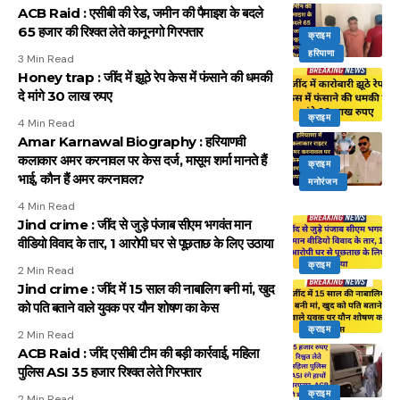
ACB Raid : एसीबी की रेड, जमीन की पैमाइश के बदले
65 हजार की रिश्वत लेते कानूनगो गिरफ्तार
क्राइम
हरियाणा
3 Min Read
Honey trap : जींद में झूठे रेप केस में फंसाने की धमकी
दे मांगे 30 लाख रुपए
क्राइम
4 Min Read
Amar Karnawal Biography : हरियाणवी
कलाकार अमर करनावल पर केस दर्ज, मासूम शर्मा मानते हैं
क्राइम
भाई, कौन हैं अमर करनावल?
मनोरंजन
4 Min Read
Jind crime : जींद से जुड़े पंजाब सीएम भगवंत मान
वीडियो विवाद के तार, 1 आरोपी घर से पूछताछ के लिए उठाया
क्राइम
2 Min Read
Jind crime : जींद में 15 साल की नाबालिग बनी मां, खुद
को पति बताने वाले युवक पर यौन शोषण का केस
क्राइम
2 Min Read
ACB Raid : जींद एसीबी टीम की बड़ी कार्रवाई, महिला
पुलिस ASI 35 हजार रिश्वत लेते गिरफ्तार
क्राइम
2 Min Read