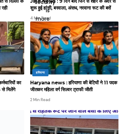
े दिल्ली के
Jind News : 9 दिन बाद फिर से शहर के अंदर से
ल रही
शुरू हुई हांसी, बरवाला, अंसध, नरवाना रूट की बसें
4 Min Read
हरियाणा
मचारियों का
Haryana news : हरियाणा की बेटियों ने 11 पदक
े मिलेंगे
जीतकर महिला वर्ग सिल्वर ट्राफी जीती
2 Min Read