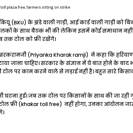
oll plaza free, farmers sitting on strike
ियू (BKU) के झंडे वाली गाड़ी, आई कार्ड वाली गाड़ी को 
ंचालकों के साथ बैठक भी की लेकिन इसमें कोई समाधान नह
तब तक टोल को फ्री रखेंगे।
का खरकरामजी (Priyanka Kharak ramji) ने कहा कि हरियाण
ें हटाया जाना चाहिए। सरकार के संज्ञान में ये बात होने के बा
 टोल पर काम करने वाले से लड़ाई नहीं है। बहुत सारे किसा
 घटना हुई। जब तक टोल पर किसानों के साथ की जा रही गुंडा
ोल फ्री (khakar toll free) नहीं होगा, उनका आंदोलन जा
े।
ऐसे बनाएं अपनी
मोटापे को कम
बदलते मौसम 
पसंद की UPI
करने के लिए खाएं
नही होंगे बी