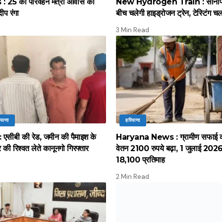
 25 को परिवहन मंत्री आवास का
New Hydrogen Train : सोनीपत स
दीप रंगा
बीच चलेगी हाइड्रोजन ट्रेन, टेस्टिंग च
3 Min Read
ियाणा
हरियाणा
सीबी की रेड, जमीन की पैमाइश के
Haryana News : ग्रामीण सफाई कर्
की रिश्वत लेते कानूनगो गिरफ्तार
वेतन 2100 रुपये बढ़ा, 1 जुलाई 2026 स
18,100 प्रतिमाह
2 Min Read