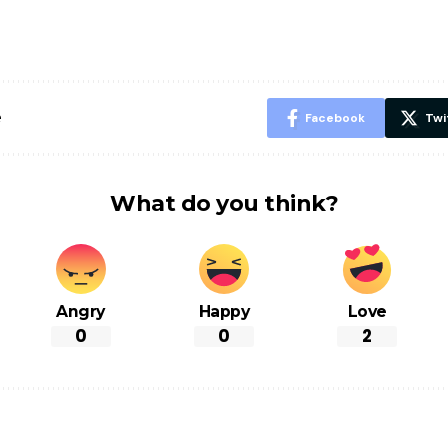
ID? जानें यहां
ये बेहत्तर चीजें
हल्दी के सा
शानदार ट्रिक
चीजें सेवन क
रहेंगे स्वस्थ
e
Facebook
Twi
What do you think?
Angry
Happy
Love
0
0
2