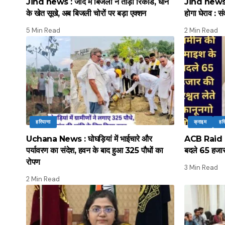
Jind news : जींद में बिजली ने तोड़ा रिकॉर्ड, धान
Jind news :
के खेत सूखे, अब बिजली चोरों पर बड़ा एक्शन
होगा घेराव : सं
5 Min Read
2 Min Read
हरियाणा
क्राइम
हर
Uchana News : घोघड़ियां में भाईचारे और
ACB Raid : ए
पर्यावरण का संदेश, हवन के बाद हुआ 325 पौधों का
बदले 65 हजार 
रोपण
3 Min Read
2 Min Read