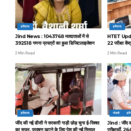
हरियाणा
हरियाणा
Jind News : 1043768 मतदाताओं में से
HTET Update
392518 गणना प्रपत्रों का हुआ डिजिटलाइजेशन
22 परीक्षा कें
2 Min Read
2 Min Read
हरियाणा
नौकरी
हरि
जींद की नई डीसी ने सरकारी गाड़ी छोड़ चुना ई-रिक्शा
Jind : जींद की
का सफर, प्रदूषण घटाने के लिए पेश की नई मिसाल
परीक्षार्थी, 2