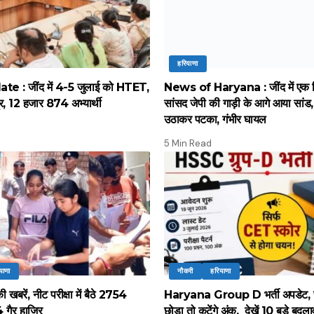
हरियाणा
 : जींद में 4-5 जुलाई को HTET,
News of Haryana : जींद में एक द
द्र, 12 हजार 874 अभ्यार्थी
सांसद जेपी की गाड़ी के आगे आया सांड, पू
उठाकर पटका, गंभीर घायल
5 Min Read
याणा
नौकरी
हरियाणा
 खबरें, नीट परीक्षा में बैठे 2754
Haryana Group D भर्ती अपडेट, 
64 गैर हाजिर
छोड़ा तो कटेंगे अंक, देखें 10 बड़े बदल