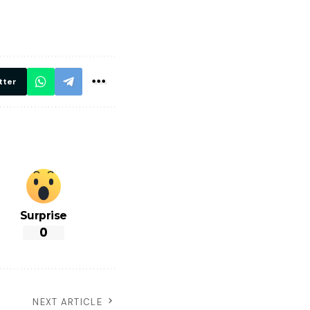
थ ये 5
सभी DRM को
रें!
दिए सख्त निर्देश,
रियल टाइम होगी
निगरानी
tter
Surprise
0
NEXT ARTICLE