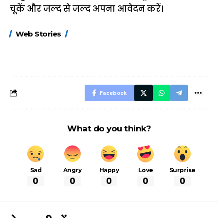
चूकें और जल्द से जल्द अपना आवेदन करें।
15 नवंबर से लागू होंगे
ऐसे बनाएं अपनी पसंद की
मोटापे को कम कर
Web Stories
FASTag के ये नए
UPI ID? जानें यहां
लिए खाएं ये बेहत्तर
नियम, डबल टोल से
शानदार ट्रिक
बचने के लिए जानें ये 6
आसान ट्रिक्स
Facebook
What do you think?
Sad
Angry
Happy
Love
Surprise
0
0
0
0
0