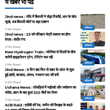
ये खबर भी पढें
Jind news : जींद में बिजली ने तोड़ा रिकॉर्ड, धान के खेत
सूखे, अब बिजली चोरों पर बड़ा एक्शन
हरियाणा
5 Min Read
Jind news : 25 को परिवहन मंत्री आवास का होगा
घेराव : संदीप रंगा
हरियाणा
2 Min Read
New Hydrogen Train : सोनीपत से दिल्ली के बीच
चलेगी हाइड्रोजन ट्रेन, टेस्टिंग चल रही
हरियाणा
3 Min Read
Jind News : 9 दिन बाद फिर से शहर के अंदर से शुरू
हुई हांसी, बरवाला, अंसध, नरवाना रूट की बसें
हरियाणा
4 Min Read
Uchana News : घोघड़ियां में भाईचारे और पर्यावरण का
संदेश, हवन के बाद हुआ 325 पौधों का रोपण
हरियाणा
2 Min Read
ACB Raid : एसीबी की रेड, जमीन की पैमाइश के बदले