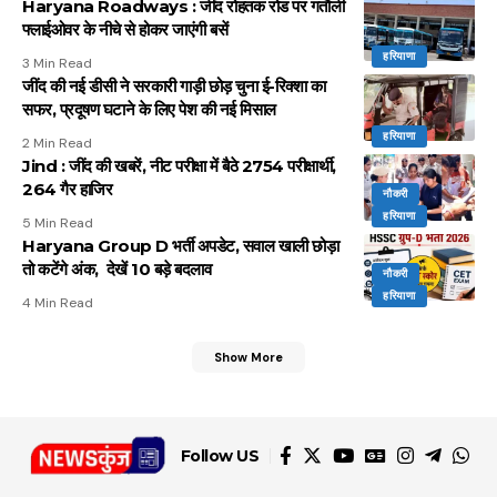
Haryana Roadways : जींद रोहतक रोड पर गतौली
फ्लाईओवर के नीचे से होकर जाएंगी बसें
हरियाणा
3 Min Read
जींद की नई डीसी ने सरकारी गाड़ी छोड़ चुना ई-रिक्शा का
सफर, प्रदूषण घटाने के लिए पेश की नई मिसाल
हरियाणा
2 Min Read
Jind : जींद की खबरें, नीट परीक्षा में बैठे 2754 परीक्षार्थी,
264 गैर हाजिर
नौकरी
हरियाणा
5 Min Read
Haryana Group D भर्ती अपडेट, सवाल खाली छोड़ा
तो कटेंगे अंक, देखें 10 बड़े बदलाव
नौकरी
हरियाणा
4 Min Read
Show More
Follow US