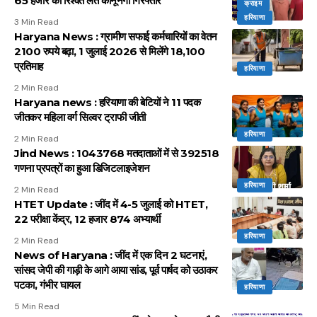
65 हजार की रिश्वत लेते कानूनगो गिरफ्तार
क्राइम
हरियाणा
3 Min Read
Haryana News : ग्रामीण सफाई कर्मचारियों का वेतन
2100 रुपये बढ़ा, 1 जुलाई 2026 से मिलेंगे 18,100
प्रतिमाह
हरियाणा
2 Min Read
Haryana news : हरियाणा की बेटियों ने 11 पदक
जीतकर महिला वर्ग सिल्वर ट्राफी जीती
हरियाणा
2 Min Read
Jind News : 1043768 मतदाताओं में से 392518
गणना प्रपत्रों का हुआ डिजिटलाइजेशन
हरियाणा
2 Min Read
HTET Update : जींद में 4-5 जुलाई को HTET,
22 परीक्षा केंद्र, 12 हजार 874 अभ्यार्थी
हरियाणा
2 Min Read
News of Haryana : जींद में एक दिन 2 घटनाएं,
सांसद जेपी की गाड़ी के आगे आया सांड, पूर्व पार्षद को उठाकर
पटका, गंभीर घायल
हरियाणा
5 Min Read