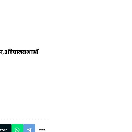
िला, 3 विधानसभाओं
में
अब लेट नहीं होंगी
मार,
ट्रेनें… रेलवे ने
थ ये 5
सभी DRM को
रें!
दिए सख्त निर्देश,
रियल टाइम होगी
निगरानी
tter