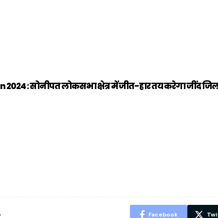
 2024 : सोनीपत लोकसभा क्षेत्र में जीत-हार तय करेगा जींद ज
ऐसे बनाएं अपनी
मोटापे को कम
बदलते मौसम 
पसंद की UPI
करने के लिए खाएं
नही होंगे बी
ID? जानें यहां
ये बेहत्तर चीजें
हल्दी के सा
शानदार ट्रिक
चीजें सेवन क
रहेंगे स्वस्थ
e
Facebook
Twi