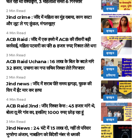
चल रही थी वेश्यावृत्ति, 3 महिलाओं समेत 6 गिरफ्तार
क्राइम
2 Min Read
Jind crime : जींद में महिला का मुंह दबाया, कान काटा
और लूट ले गए कुंडल, मंगलसूत्र
क्राइम
4 Min Read
ACB Raid : जींद में एक हफ्ते में ACB की तीसरी बड़ी
कार्रवाई, महिला पटवारी का पति 8 हजार रुपए रिश्वत लेते धरा
क्राइम
3 Min Read
ACB Raid Uchana : 16 लाख के बिल के बदले मांगे
32 हजार, उचाना का नपा सचिव रिश्वत लेते गिरफ्तार
क्राइम
हरियाणा
2 Min Read
Jind news : जींद में शराब पीते समय झगड़ा, युवक की
सिर में ईंट मार कर हत्या
क्राइम
4 Min Read
ACB Raid Jind : जींद रिश्वत केस : 45 हजार मांगे थे,
बोला तू मेरे गांव का, इसलिए 1000 रुपए छोड़ रहा हूं
क्राइम
3 Min Read
Jind News : 24 घंटे में 15 लाख दो, नहीं तो परिवार
भुगतेगा अंजाम, नाबालिग को विदेशी नंबर से धमकी