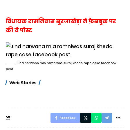
विधायक रामनिवास सुरजाखेड़ा ने फ़ेसबुक पर
की ये पोस्ट
Jind narwana mla ramniwas suraj kheda rape case facebook
post
15 नवंबर से लागू होंगे
ऐसे बनाएं अपनी पसंद की
मोटापे को कम कर
Web Stories
FASTag के ये नए
UPI ID? जानें यहां
लिए खाएं ये बेहत्तर
नियम, डबल टोल से
शानदार ट्रिक
बचने के लिए जानें ये 6
आसान ट्रिक्स
Facebook