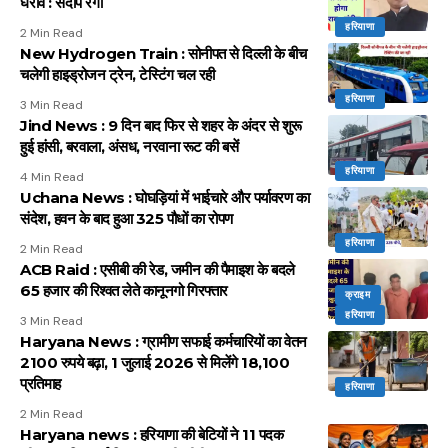
घेराव : संदीप रंगा
हरियाणा
2 Min Read
New Hydrogen Train : सोनीपत से दिल्ली के बीच
चलेगी हाइड्रोजन ट्रेन, टेस्टिंग चल रही
हरियाणा
3 Min Read
Jind News : 9 दिन बाद फिर से शहर के अंदर से शुरू
हुई हांसी, बरवाला, अंसध, नरवाना रूट की बसें
हरियाणा
4 Min Read
Uchana News : घोघड़ियां में भाईचारे और पर्यावरण का
संदेश, हवन के बाद हुआ 325 पौधों का रोपण
हरियाणा
2 Min Read
ACB Raid : एसीबी की रेड, जमीन की पैमाइश के बदले
65 हजार की रिश्वत लेते कानूनगो गिरफ्तार
क्राइम
हरियाणा
3 Min Read
Haryana News : ग्रामीण सफाई कर्मचारियों का वेतन
2100 रुपये बढ़ा, 1 जुलाई 2026 से मिलेंगे 18,100
प्रतिमाह
हरियाणा
2 Min Read
Haryana news : हरियाणा की बेटियों ने 11 पदक