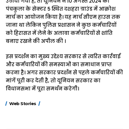
उठाया गया है, तो यूनियन ने 10 अगस्त 2024 को
पंचकुला के सेक्टर 5 स्थित दशहरा ग्राउंड में आक्रोश
मार्च का आयोजन किया है। यह मार्च सीएम हाउस तक
जाना था लेकिन पुलिस प्रशासन ने कुछ कर्मचारियों
को हिरासत में लेने के अलावा कर्मचारियों से शांति
बनाए रखने की अपील की ।
इस प्रदर्शन का मुख्य उद्देश्य सरकार से त्वरित कार्रवाई
और कर्मचारियों की समस्याओं का समाधान प्राप्त
करना है। अगर सरकार प्रदर्शन से पहले कर्मचारियों की
मांगें पूरी कर देती है, तो यूनियन सरकार का
विधानसभा में पूरा समर्थन करेगी।
15 नवंबर से लागू होंगे
ऐसे बनाएं अपनी पसंद की
मोटापे को कम कर
Web Stories
FASTag के ये नए
UPI ID? जानें यहां
लिए खाएं ये बेहत्तर
नियम, डबल टोल से
शानदार ट्रिक
बचने के लिए जानें ये 6
आसान ट्रिक्स