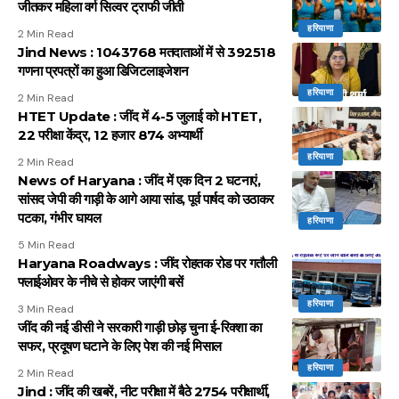
जीतकर महिला वर्ग सिल्वर ट्राफी जीती
हरियाणा
2 Min Read
Jind News : 1043768 मतदाताओं में से 392518
गणना प्रपत्रों का हुआ डिजिटलाइजेशन
हरियाणा
2 Min Read
HTET Update : जींद में 4-5 जुलाई को HTET,
22 परीक्षा केंद्र, 12 हजार 874 अभ्यार्थी
हरियाणा
2 Min Read
News of Haryana : जींद में एक दिन 2 घटनाएं,
सांसद जेपी की गाड़ी के आगे आया सांड, पूर्व पार्षद को उठाकर
पटका, गंभीर घायल
हरियाणा
5 Min Read
Haryana Roadways : जींद रोहतक रोड पर गतौली
फ्लाईओवर के नीचे से होकर जाएंगी बसें
हरियाणा
3 Min Read
जींद की नई डीसी ने सरकारी गाड़ी छोड़ चुना ई-रिक्शा का
सफर, प्रदूषण घटाने के लिए पेश की नई मिसाल
हरियाणा
2 Min Read
Jind : जींद की खबरें, नीट परीक्षा में बैठे 2754 परीक्षार्थी,