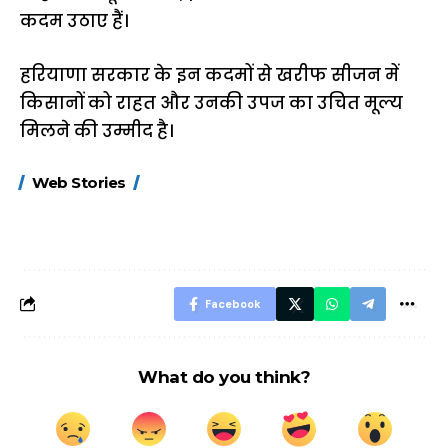
कदम उठाए हैं।
हरियाणा सरकार के इन कदमों से खरीफ सीजन में
किसानों को राहत और उनकी उपज का उचित मूल्य
मिलने की उम्मीद है।
15 नवंबर से लागू होंगे
ऐसे बनाएं अपनी पसंद की
मोटापे को कम कर
Web Stories
FASTag के ये नए
UPI ID? जानें यहां
लिए खाएं ये बेहत्तर
नियम, डबल टोल से
शानदार ट्रिक
बचने के लिए जानें ये 6
आसान ट्रिक्स
Facebook
What do you think?