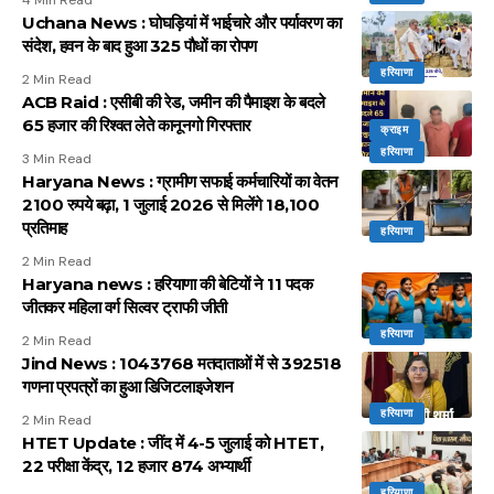
Uchana News : घोघड़ियां में भाईचारे और पर्यावरण का
संदेश, हवन के बाद हुआ 325 पौधों का रोपण
हरियाणा
2 Min Read
ACB Raid : एसीबी की रेड, जमीन की पैमाइश के बदले
65 हजार की रिश्वत लेते कानूनगो गिरफ्तार
क्राइम
हरियाणा
3 Min Read
Haryana News : ग्रामीण सफाई कर्मचारियों का वेतन
2100 रुपये बढ़ा, 1 जुलाई 2026 से मिलेंगे 18,100
प्रतिमाह
हरियाणा
2 Min Read
Haryana news : हरियाणा की बेटियों ने 11 पदक
जीतकर महिला वर्ग सिल्वर ट्राफी जीती
हरियाणा
2 Min Read
Jind News : 1043768 मतदाताओं में से 392518
गणना प्रपत्रों का हुआ डिजिटलाइजेशन
हरियाणा
2 Min Read
HTET Update : जींद में 4-5 जुलाई को HTET,
22 परीक्षा केंद्र, 12 हजार 874 अभ्यार्थी
हरियाणा