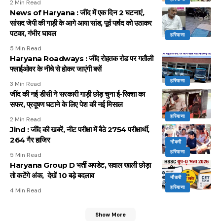
2 Min Read
News of Haryana : जींद में एक दिन 2 घटनाएं,
सांसद जेपी की गाड़ी के आगे आया सांड, पूर्व पार्षद को उठाकर
पटका, गंभीर घायल
हरियाणा
5 Min Read
Haryana Roadways : जींद रोहतक रोड पर गतौली
फ्लाईओवर के नीचे से होकर जाएंगी बसें
हरियाणा
3 Min Read
जींद की नई डीसी ने सरकारी गाड़ी छोड़ चुना ई-रिक्शा का
सफर, प्रदूषण घटाने के लिए पेश की नई मिसाल
हरियाणा
2 Min Read
Jind : जींद की खबरें, नीट परीक्षा में बैठे 2754 परीक्षार्थी,
264 गैर हाजिर
नौकरी
हरियाणा
5 Min Read
Haryana Group D भर्ती अपडेट, सवाल खाली छोड़ा
तो कटेंगे अंक, देखें 10 बड़े बदलाव
नौकरी
हरियाणा
4 Min Read
Show More