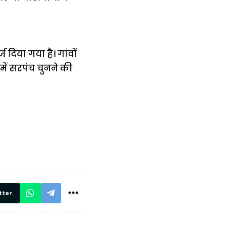
्ज दिया गया है। गांवों
ं में सरपंच चुनने की
में
अब लेट नहीं होंगी
मार,
ट्रेनें… रेलवे ने
थ ये 5
सभी DRM को
रें!
दिए सख्त निर्देश,
रियल टाइम होगी
निगरानी
tter