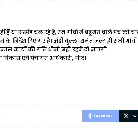
।
ीं हैं या सस्पेंड चल रहे हैं, उन गांवों में बहुमत वाले पंच को चार
 के निर्देश दिए गए हैं। खेड़ी बुल्लां समेत जल्द ही सभी गांवो
विकास कार्यों की गति धीमी नहीं रहने दी जाएगी
ला विकास एवं पंचायत अधिकारी, जींद।
ऐसे बनाएं अपनी
मोटापे को कम
बदलते मौसम 
पसंद की UPI
करने के लिए खाएं
नही होंगे बी
ID? जानें यहां
ये बेहत्तर चीजें
हल्दी के सा
शानदार ट्रिक
चीजें सेवन क
रहेंगे स्वस्थ
e
Facebook
Twi