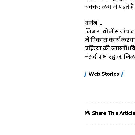
चक्कर लगाने पड़ते हैं
वर्जन….
जिन गांवों में सरपंच नह
में विकास कार्य करवाने
प्रक्रिया की जाएगी। 
–संदीप भारद्वाज, जि
15 नवंबर से लागू
Web Stories
होंगे FASTag के
ये नए नियम, डबल
टोल से बचने के
लिए जानें ये 6
आसान ट्रिक्स
Share This Articl