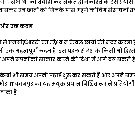
गी परीक्षाओं की तैयारी कर सकते हैं। नकारते के इस प्रयास 
 खासकर उन छात्रों को जिनके पास महंगे कोचिंग संसाधनों तक 
की ओर एक कदम
 से एनसीईआरटी का उद्देश्य न केवल छात्रों की मदद करना है, 
 एक महत्वपूर्ण कदम है। इस पहल से देश के किसी भी हिस्से म
 अपने सपनों को साकार करने की दिशा में आगे बढ़ सकते हैं
र किसी भी समय अपनी पढ़ाई शुरू कर सकते हैं और अपने सम
 IIT कानपुर का यह संयुक्त प्रयास निश्चित रूप से प्रतियोगी
 वाला है।
ऐसे बनाएं अपनी
मोटापे को कम
बदलते मौसम 
पसंद की UPI
करने के लिए खाएं
नही होंगे बी
ID? जानें यहां
ये बेहत्तर चीजें
हल्दी के सा
शानदार ट्रिक
चीजें सेवन क