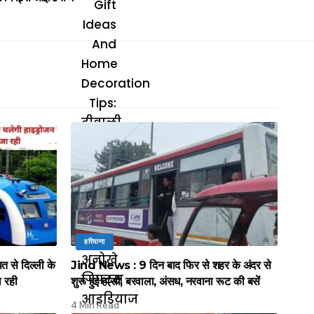
हरियाणा
े दिल्ली के
Jind News : 9 दिन बाद फिर से शहर के अंदर से
ल रही
शुरू हुई हांसी, बरवाला, अंसध, नरवाना रूट की बसें
4 Min Read