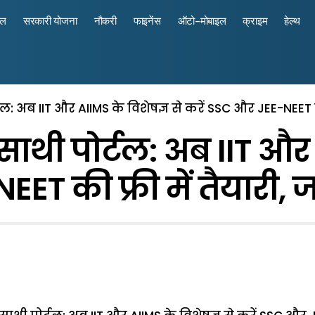
रल
सरकारी योजना
नौकरी
फाइनेंस
ऑटो-मोबाइल
क्राइम
हेल्थ
ल: अब IIT और AIIMS के विशेषज्ञ से करें SSC और JEE-NEET क
ाथी पोर्टल: अब IIT और 
ET की फ्री में तैयारी,