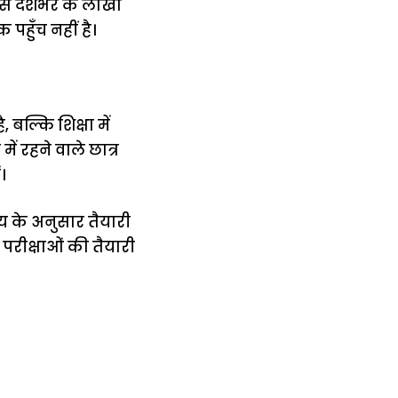
से देशभर के लाखों
पहुँच नहीं है।
बल्कि शिक्षा में
ें रहने वाले छात्र
।
य के अनुसार तैयारी
 परीक्षाओं की तैयारी
में
अब लेट नहीं होंगी
मार,
ट्रेनें… रेलवे ने
थ ये 5
सभी DRM को
रें!
दिए सख्त निर्देश,