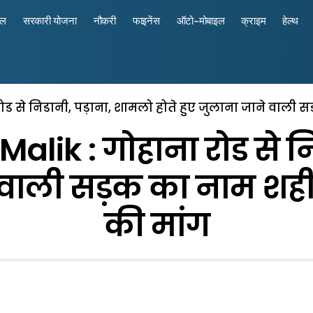
रल
सरकारी योजना
नौकरी
फाइनेंस
ऑटो-मोबाइल
क्राइम
हेल्थ
ड से निडानी, पड़ाना, शामलो होते हुए जुलाना जाने वाली 
lik : गोहाना रोड से नि
े वाली सड़क का नाम शह
की मांग