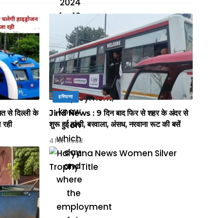
हरियाणा
े दिल्ली के
Jind News : 9 दिन बाद फिर से शहर के अंदर से
ल रही
शुरू हुई हांसी, बरवाला, अंसध, नरवाना रूट की बसें
4 Min Read