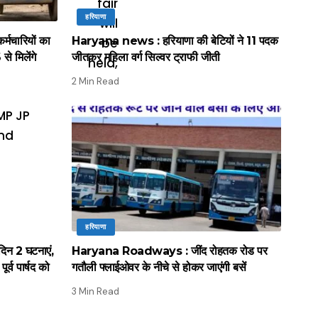
हरियाणा
मचारियों का
Haryana news : हरियाणा की बेटियों ने 11 पदक
े मिलेंगे
जीतकर महिला वर्ग सिल्वर ट्राफी जीती
2 Min Read
हरियाणा
िन 2 घटनाएं,
Haryana Roadways : जींद रोहतक रोड पर
र्व पार्षद को
गतौली फ्लाईओवर के नीचे से होकर जाएंगी बसें
3 Min Read