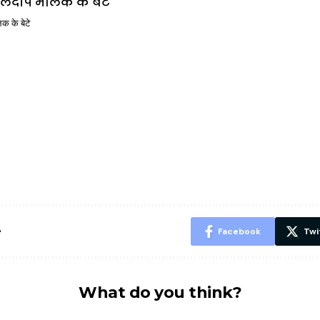
क के बेटे
ऐसे बनाएं अपनी
मोटापे को कम
बदलते मौसम 
पसंद की UPI
करने के लिए खाएं
नही होंगे बी
ID? जानें यहां
ये बेहत्तर चीजें
हल्दी के सा
शानदार ट्रिक
चीजें सेवन क
रहेंगे स्वस्थ
e
Facebook
Twi
What do you think?