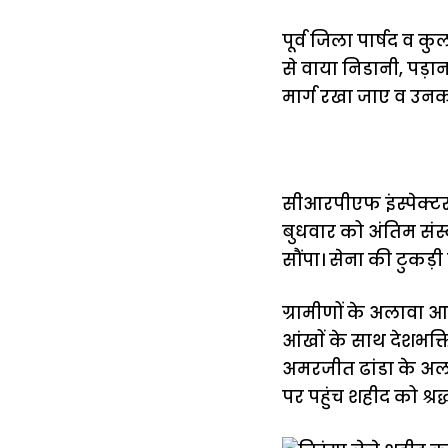
पूर्व जिला पार्षद व
से वाया निडानी, पड
मार्ग रखा जाए व उन
सीआरपीएफ इंस्पेक्
बुधवार को अंतिम संस्क
सौंपा। सेना की टुकड
ग्रामीणों के अलावा आ
आंखाें के साथ देशभक
अमरजीत ढांडा के अल
पर पहुंच शहीद को श्रद्