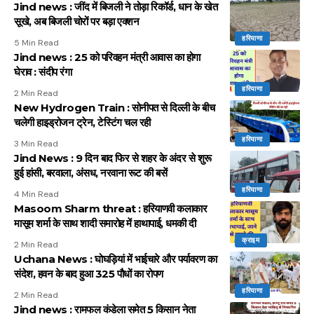
Jind news : जींद में बिजली ने तोड़ा रिकॉर्ड, धान के खेत
सूखे, अब बिजली चोरों पर बड़ा एक्शन
हरियाणा
5 Min Read
Jind news : 25 को परिवहन मंत्री आवास का होगा
घेराव : संदीप रंगा
हरियाणा
2 Min Read
New Hydrogen Train : सोनीपत से दिल्ली के बीच
चलेगी हाइड्रोजन ट्रेन, टेस्टिंग चल रही
हरियाणा
3 Min Read
Jind News : 9 दिन बाद फिर से शहर के अंदर से शुरू
हुई हांसी, बरवाला, अंसध, नरवाना रूट की बसें
हरियाणा
4 Min Read
Masoom Sharm threat : हरियाणवी कलाकार
मासूम शर्मा के साथ शादी समारोह में हाथापाई, धमकी दी
क्राइम
2 Min Read
Uchana News : घोघड़ियां में भाईचारे और पर्यावरण का
संदेश, हवन के बाद हुआ 325 पौधों का रोपण
हरियाणा
2 Min Read
Jind news : रामफल कंडेला समेत 5 किसान नेता