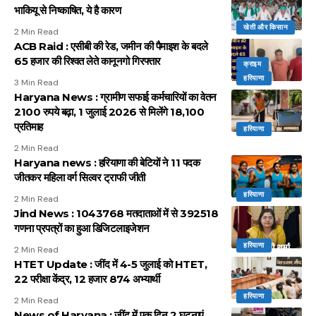
भाकियू से निष्काषित, ये है कारण
खेती और किसान
2 Min Read
ACB Raid : एसीबी की रेड, जमीन की पैमाइश के बदले
65 हजार की रिश्वत लेते कानूनगो गिरफ्तार
क्राइम
हरियाणा
3 Min Read
Haryana News : ग्रामीण सफाई कर्मचारियों का वेतन
2100 रुपये बढ़ा, 1 जुलाई 2026 से मिलेंगे 18,100
प्रतिमाह
हरियाणा
2 Min Read
Haryana news : हरियाणा की बेटियों ने 11 पदक
जीतकर महिला वर्ग सिल्वर ट्राफी जीती
हरियाणा
2 Min Read
Jind News : 1043768 मतदाताओं में से 392518
गणना प्रपत्रों का हुआ डिजिटलाइजेशन
हरियाणा
2 Min Read
HTET Update : जींद में 4-5 जुलाई को HTET,
22 परीक्षा केंद्र, 12 हजार 874 अभ्यार्थी
हरियाणा
2 Min Read
News of Haryana : जींद में एक दिन 2 घटनाएं,