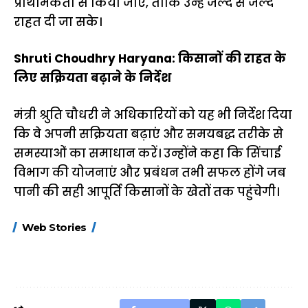
प्राथमिकता से किया जाए, ताकि उन्हें जल्द से जल्द
राहत दी जा सके।
Shruti Choudhry Haryana: किसानों की राहत के
लिए सक्रियता बढ़ाने के निर्देश
मंत्री श्रुति चौधरी ने अधिकारियों को यह भी निर्देश दिया
कि वे अपनी सक्रियता बढ़ाएं और समयबद्ध तरीके से
समस्याओं का समाधान करें। उन्होंने कहा कि सिंचाई
विभाग की योजनाएं और प्रबंधन तभी सफल होंगे जब
पानी की सही आपूर्ति किसानों के खेतों तक पहुंचेगी।
15 नवंबर से लागू होंगे
ऐसे बनाएं अपनी पसंद की
मोटापे को कम कर
Web Stories
FASTag के ये नए
UPI ID? जानें यहां
लिए खाएं ये बेहत्तर
नियम, डबल टोल से
शानदार ट्रिक
बचने के लिए जानें ये 6
आसान ट्रिक्स