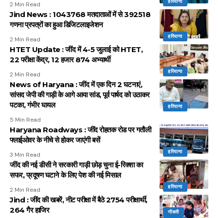
हरियाणा
2 Min Read
Jind News : 1043768 मतदाताओं में से 392518
गणना प्रपत्रों का हुआ डिजिटलाइजेशन
हरियाणा
2 Min Read
HTET Update : जींद में 4-5 जुलाई को HTET,
22 परीक्षा केंद्र, 12 हजार 874 अभ्यार्थी
हरियाणा
2 Min Read
News of Haryana : जींद में एक दिन 2 घटनाएं,
सांसद जेपी की गाड़ी के आगे आया सांड, पूर्व पार्षद को उठाकर
पटका, गंभीर घायल
हरियाणा
5 Min Read
Haryana Roadways : जींद रोहतक रोड पर गतौली
फ्लाईओवर के नीचे से होकर जाएंगी बसें
हरियाणा
3 Min Read
जींद की नई डीसी ने सरकारी गाड़ी छोड़ चुना ई-रिक्शा का
सफर, प्रदूषण घटाने के लिए पेश की नई मिसाल
हरियाणा
2 Min Read
Jind : जींद की खबरें, नीट परीक्षा में बैठे 2754 परीक्षार्थी,
264 गैर हाजिर
नौकरी