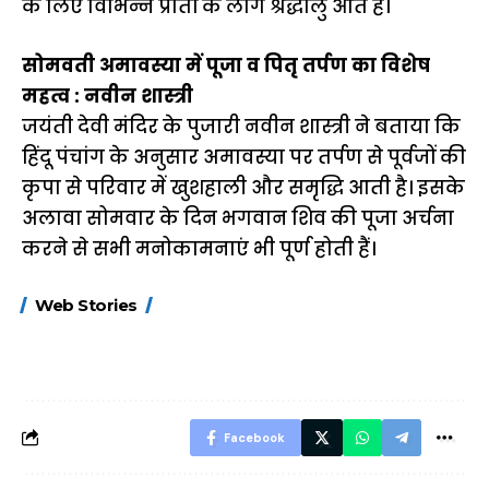
के लिए विभिन्न प्रांतों के लोग श्रद्धालु आते हैं।
सोमवती अमावस्या में पूजा व पितृ तर्पण का विशेष
महत्व : नवीन शास्त्री
जयंती देवी मंदिर के पुजारी नवीन शास्त्री ने बताया कि
हिंदू पंचांग के अनुसार अमावस्या पर तर्पण से पूर्वजों की
कृपा से परिवार में खुशहाली और समृद्धि आती है। इसके
अलावा सोमवार के दिन भगवान शिव की पूजा अर्चना
करने से सभी मनोकामनाएं भी पूर्ण होती हैं।
15 नवंबर से लागू होंगे
ऐसे बनाएं अपनी पसंद की
मोटापे को कम कर
Web Stories
FASTag के ये नए
UPI ID? जानें यहां
लिए खाएं ये बेहत्तर
नियम, डबल टोल से
शानदार ट्रिक
बचने के लिए जानें ये 6
आसान ट्रिक्स
Facebook