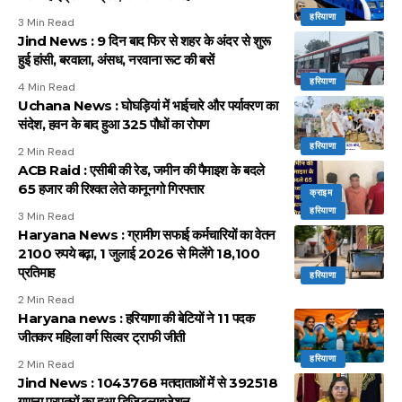
हरियाणा
3 Min Read
Jind News : 9 दिन बाद फिर से शहर के अंदर से शुरू
हुई हांसी, बरवाला, अंसध, नरवाना रूट की बसें
हरियाणा
4 Min Read
Uchana News : घोघड़ियां में भाईचारे और पर्यावरण का
संदेश, हवन के बाद हुआ 325 पौधों का रोपण
हरियाणा
2 Min Read
ACB Raid : एसीबी की रेड, जमीन की पैमाइश के बदले
65 हजार की रिश्वत लेते कानूनगो गिरफ्तार
क्राइम
हरियाणा
3 Min Read
Haryana News : ग्रामीण सफाई कर्मचारियों का वेतन
2100 रुपये बढ़ा, 1 जुलाई 2026 से मिलेंगे 18,100
प्रतिमाह
हरियाणा
2 Min Read
Haryana news : हरियाणा की बेटियों ने 11 पदक
जीतकर महिला वर्ग सिल्वर ट्राफी जीती
हरियाणा
2 Min Read
Jind News : 1043768 मतदाताओं में से 392518
गणना प्रपत्रों का हुआ डिजिटलाइजेशन