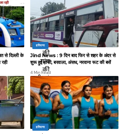
हरियाणा
े दिल्ली के
Jind News : 9 दिन बाद फिर से शहर के अंदर से
ल रही
शुरू हुई हांसी, बरवाला, अंसध, नरवाना रूट की बसें
4 Min Read
हरियाणा