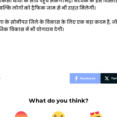
किसी बाधा के सीधे पहुंच सकेंगे। मेट्रो नेटवर्क के इस विस्तार
्कि लोगों को ट्रैफिक जाम से भी राहत मिलेगी।
के सोनीपत जिले के विकास के लिए एक बड़ा कदम है, जो आने वा
िक विकास में भी योगदान देगी।
ऐसे बनाएं अपनी
मोटापे को कम
बदलते मौसम 
पसंद की UPI
करने के लिए खाएं
नही होंगे बी
ID? जानें यहां
ये बेहत्तर चीजें
हल्दी के सा
शानदार ट्रिक
चीजें सेवन क
रहेंगे स्वस्थ
e
Facebook
Twi
What do you think?