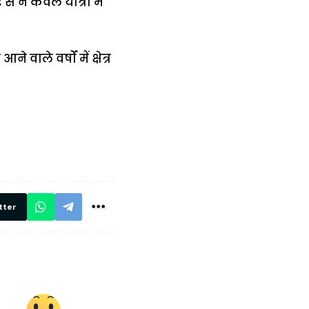
 से न केवल यात्रा में
ले वर्षों में क्षेत्र
में
अब लेट नहीं होंगी
मार,
ट्रेनें… रेलवे ने
थ ये 5
सभी DRM को
रें!
दिए सख्त निर्देश,
रियल टाइम होगी
निगरानी
tter