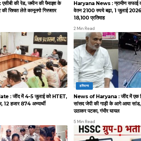
सीबी की रेड, जमीन की पैमाइश के
Haryana News : ग्रामीण सफाई कर्
की रिश्वत लेते कानूनगो गिरफ्तार
वेतन 2100 रुपये बढ़ा, 1 जुलाई 2026 स
18,100 प्रतिमाह
2 Min Read
हरियाणा
 : जींद में 4-5 जुलाई को HTET,
News of Haryana : जींद में एक द
द्र, 12 हजार 874 अभ्यार्थी
सांसद जेपी की गाड़ी के आगे आया सांड, पू
उठाकर पटका, गंभीर घायल
5 Min Read