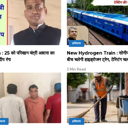
हरियाणा
 25 को परिवहन मंत्री आवास का
New Hydrogen Train : सोनीपत स
दीप रंगा
बीच चलेगी हाइड्रोजन ट्रेन, टेस्टिंग च
3 Min Read
ियाणा
हरियाणा