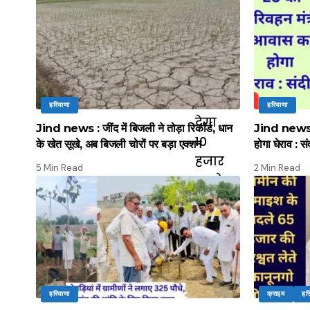
हरियाणा
हरियाणा
Jind news : जींद में बिजली ने तोड़ा रिकॉर्ड, धान
Jind news :
के खेत सूखे, अब बिजली चोरों पर बड़ा एक्शन
होगा घेराव : सं
5 Min Read
2 Min Read
हरियाणा
क्राइम
हर