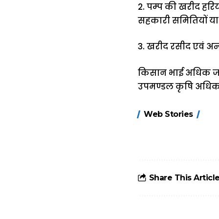
2. पम्प की खरीद हरि
सहकारी समितियों या अ
3. खरीद रसीद एवं अन
किसान भाई अधिक जानक
उपमण्डल कृषि अधिकार
15 नवंबर से लागू
Web Stories
होंगे FASTag के
ये नए नियम, डबल
टोल से बचने के
लिए जानें ये 6
आसान ट्रिक्स
Share This Articl