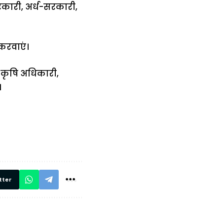
रकारी, अर्ध-सरकारी,
करवाएं।
 कृषि अधिकारी,
।
में
अब लेट नहीं होंगी
मार,
ट्रेनें… रेलवे ने
थ ये 5
सभी DRM को
रें!
दिए सख्त निर्देश,
रियल टाइम होगी
निगरानी
tter