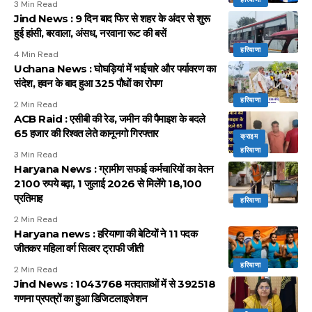
3 Min Read
Jind News : 9 दिन बाद फिर से शहर के अंदर से शुरू
हुई हांसी, बरवाला, अंसध, नरवाना रूट की बसें
हरियाणा
4 Min Read
Uchana News : घोघड़ियां में भाईचारे और पर्यावरण का
संदेश, हवन के बाद हुआ 325 पौधों का रोपण
हरियाणा
2 Min Read
ACB Raid : एसीबी की रेड, जमीन की पैमाइश के बदले
65 हजार की रिश्वत लेते कानूनगो गिरफ्तार
क्राइम
हरियाणा
3 Min Read
Haryana News : ग्रामीण सफाई कर्मचारियों का वेतन
2100 रुपये बढ़ा, 1 जुलाई 2026 से मिलेंगे 18,100
प्रतिमाह
हरियाणा
2 Min Read
Haryana news : हरियाणा की बेटियों ने 11 पदक
जीतकर महिला वर्ग सिल्वर ट्राफी जीती
हरियाणा
2 Min Read
Jind News : 1043768 मतदाताओं में से 392518
गणना प्रपत्रों का हुआ डिजिटलाइजेशन