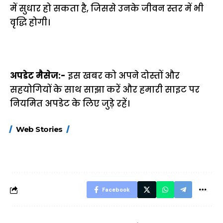
में सुधार हो सकता है, जिससे उनके जीवन स्तर में भी
वृद्धि होगी।
अपडेट मैसेज:-
इस खबर को अपने दोस्तों और
सहयोगियों के साथ साझा करें और हमारी साइट पर
नियमित अपडेट के लिए जुड़े रहें।
15 नवंबर से लागू होंगे
ऐसे बनाएं अपनी पसंद की
मोटापे को कम कर
Web Stories
FASTag के ये नए
UPI ID? जानें यहां
लिए खाएं ये बेहत्तर
नियम, डबल टोल से
शानदार ट्रिक
बचने के लिए जानें ये 6
आसान ट्रिक्स
Facebook