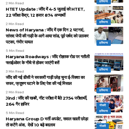
हरियाणा
2 Min Read
HTET Update : जींद में 4-5 जुलाई को HTET,
22 परीक्षा केंद्र, 12 हजार 874 अभ्यार्थी
हरियाणा
2 Min Read
News of Haryana : जींद में एक दिन 2 घटनाएं,
सांसद जेपी की गाड़ी के आगे आया सांड, पूर्व पार्षद को उठाकर
पटका, गंभीर घायल
हरियाणा
5 Min Read
Haryana Roadways : जींद रोहतक रोड पर गतौली
फ्लाईओवर के नीचे से होकर जाएंगी बसें
हरियाणा
3 Min Read
जींद की नई डीसी ने सरकारी गाड़ी छोड़ चुना ई-रिक्शा का
सफर, प्रदूषण घटाने के लिए पेश की नई मिसाल
हरियाणा
2 Min Read
Jind : जींद की खबरें, नीट परीक्षा में बैठे 2754 परीक्षार्थी,
264 गैर हाजिर
नौकरी
हरियाणा
5 Min Read
Haryana Group D भर्ती अपडेट, सवाल खाली छोड़ा
तो कटेंगे अंक, देखें 10 बड़े बदलाव
नौकरी