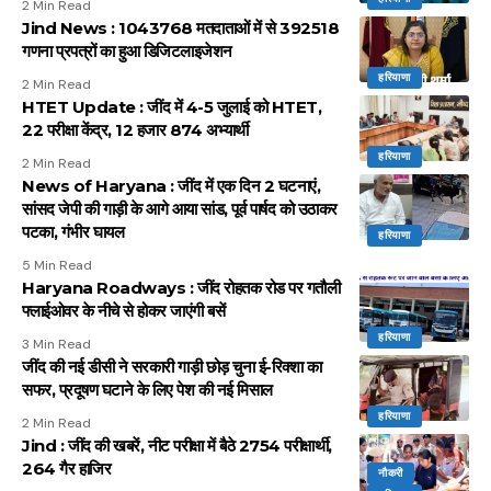
2 Min Read
Jind News : 1043768 मतदाताओं में से 392518
गणना प्रपत्रों का हुआ डिजिटलाइजेशन
हरियाणा
2 Min Read
HTET Update : जींद में 4-5 जुलाई को HTET,
22 परीक्षा केंद्र, 12 हजार 874 अभ्यार्थी
हरियाणा
2 Min Read
News of Haryana : जींद में एक दिन 2 घटनाएं,
सांसद जेपी की गाड़ी के आगे आया सांड, पूर्व पार्षद को उठाकर
पटका, गंभीर घायल
हरियाणा
5 Min Read
Haryana Roadways : जींद रोहतक रोड पर गतौली
फ्लाईओवर के नीचे से होकर जाएंगी बसें
हरियाणा
3 Min Read
जींद की नई डीसी ने सरकारी गाड़ी छोड़ चुना ई-रिक्शा का
सफर, प्रदूषण घटाने के लिए पेश की नई मिसाल
हरियाणा
2 Min Read
Jind : जींद की खबरें, नीट परीक्षा में बैठे 2754 परीक्षार्थी,
264 गैर हाजिर
नौकरी