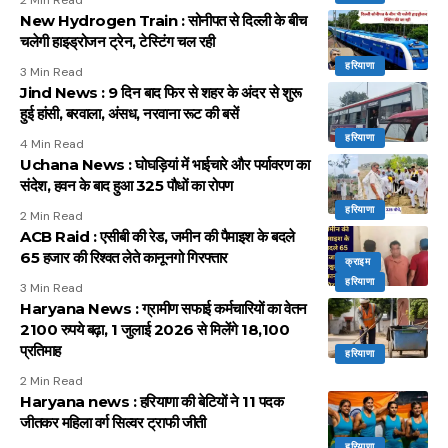
2 Min Read
New Hydrogen Train : सोनीपत से दिल्ली के बीच
चलेगी हाइड्रोजन ट्रेन, टेस्टिंग चल रही
हरियाणा
3 Min Read
Jind News : 9 दिन बाद फिर से शहर के अंदर से शुरू
हुई हांसी, बरवाला, अंसध, नरवाना रूट की बसें
हरियाणा
4 Min Read
Uchana News : घोघड़ियां में भाईचारे और पर्यावरण का
संदेश, हवन के बाद हुआ 325 पौधों का रोपण
हरियाणा
2 Min Read
ACB Raid : एसीबी की रेड, जमीन की पैमाइश के बदले
65 हजार की रिश्वत लेते कानूनगो गिरफ्तार
क्राइम
हरियाणा
3 Min Read
Haryana News : ग्रामीण सफाई कर्मचारियों का वेतन
2100 रुपये बढ़ा, 1 जुलाई 2026 से मिलेंगे 18,100
प्रतिमाह
हरियाणा
2 Min Read
Haryana news : हरियाणा की बेटियों ने 11 पदक
जीतकर महिला वर्ग सिल्वर ट्राफी जीती
हरियाणा