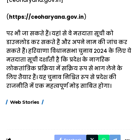
[
ceoharyana.gov.in
]
(
https://ceoharyana.gov.in
)
पर भी जा सकते हैं। यहां से वे मतदाता सूची को
डाउनलोड कर सकते हैं और अपने नाम की जांच कर
सकते हैं। हरियाणा विधानसभा चुनाव 2024 के लिए ये
मतदाता सूची दर्शाती है कि प्रदेश के नागरिक
लोकतांत्रिक प्रक्रिया में सक्रिय रूप से भाग लेने के
लिए तैयार हैं। यह चुनाव निश्चित रूप से प्रदेश की
राजनीति में एक महत्वपूर्ण मोड़ साबित होगा।
15 नवंबर से लागू होंगे
ऐसे बनाएं अपनी पसंद की
मोटापे को कम कर
Web Stories
FASTag के ये नए
UPI ID? जानें यहां
लिए खाएं ये बेहत्तर
नियम, डबल टोल से
शानदार ट्रिक
बचने के लिए जानें ये 6
आसान ट्रिक्स