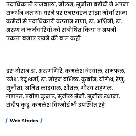
पदाधिकारी राजबाला, नीलम, सुनीता बडौदी ने अपना
समर्थन जताया। धरने पर एनएचएम सांझा मोर्चा राज्य
कमेटी से पदाधिकारी कप्तान राणा, डा. अश्विनी, डा.
अरुण ने कर्मचारियों को संबोधित किया व अपनी
एकता बनाए रखने की बात कही।
इस दौरान डा. अरुणगिरि, कमलेश बेरवाल, रामफल,
रमेश, इंदू शर्मा, डा. मोहन वशिष्ठ, कुर्बान, योगेश, रेणु,
सुनीता, अमित लाड़वाल, शीतल, गौरव सहगल,
गणपत, प्रवीण कुमार, सुनील सैनी, सुनील रधाना,
संदीप कुंडू, कमलेश बिश्नोई भी उपस्थित रहे।
15 नवंबर से लागू होंगे
ऐसे बनाएं अपनी पसंद की
मोटापे को कम कर
Web Stories
FASTag के ये नए
UPI ID? जानें यहां
लिए खाएं ये बेहत्तर
नियम, डबल टोल से
शानदार ट्रिक