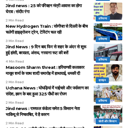
Jind news : 25 को परिवहन मंत्री आवास का होगा
घेराव : संदीप रंगा
हरियाणा
2 Min Read
New Hydrogen Train : सोनीपत से दिल्ली के बीच
चलेगी हाइड्रोजन ट्रेन, टेस्टिंग चल रही
हरियाणा
3 Min Read
Jind News : 9 दिन बाद फिर से शहर के अंदर से शुरू
हुई हांसी, बरवाला, अंसध, नरवाना रूट की बसें
हरियाणा
4 Min Read
Masoom Sharm threat : हरियाणवी कलाकार
मासूम शर्मा के साथ शादी समारोह में हाथापाई, धमकी दी
क्राइम
2 Min Read
Uchana News : घोघड़ियां में भाईचारे और पर्यावरण का
संदेश, हवन के बाद हुआ 325 पौधों का रोपण
हरियाणा
2 Min Read
Jind news : रामफल कंडेला समेत 5 किसान नेता
भाकियू से निष्काषित, ये है कारण
खेती और किसान
2 Min Read