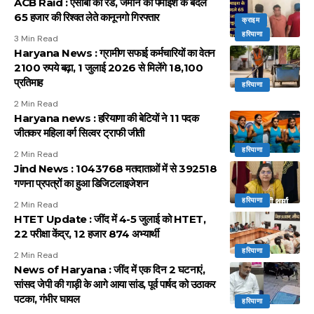
ACB Raid : एसीबी की रेड, जमीन की पैमाइश के बदले
65 हजार की रिश्वत लेते कानूनगो गिरफ्तार
क्राइम
हरियाणा
3 Min Read
Haryana News : ग्रामीण सफाई कर्मचारियों का वेतन
2100 रुपये बढ़ा, 1 जुलाई 2026 से मिलेंगे 18,100
प्रतिमाह
हरियाणा
2 Min Read
Haryana news : हरियाणा की बेटियों ने 11 पदक
जीतकर महिला वर्ग सिल्वर ट्राफी जीती
हरियाणा
2 Min Read
Jind News : 1043768 मतदाताओं में से 392518
गणना प्रपत्रों का हुआ डिजिटलाइजेशन
हरियाणा
2 Min Read
HTET Update : जींद में 4-5 जुलाई को HTET,
22 परीक्षा केंद्र, 12 हजार 874 अभ्यार्थी
हरियाणा
2 Min Read
News of Haryana : जींद में एक दिन 2 घटनाएं,
सांसद जेपी की गाड़ी के आगे आया सांड, पूर्व पार्षद को उठाकर
पटका, गंभीर घायल
हरियाणा