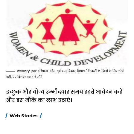
wcdhry job: हरियाणा महिला एवं बाल विकास विभाग में निकली 5 जिलों के लिए सीधी
भर्ती, 27 दिसंबर तक भरें फॉर्म
इच्छुक और योग्य उम्मीदवार समय रहते आवेदन करें
और इस मौके का लाभ उठाएं।
15 नवंबर से लागू होंगे
ऐसे बनाएं अपनी पसंद की
मोटापे को कम कर
Web Stories
FASTag के ये नए
UPI ID? जानें यहां
लिए खाएं ये बेहत्तर
नियम, डबल टोल से
शानदार ट्रिक
बचने के लिए जानें ये 6