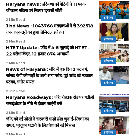
Haryana news : हरियाणा की बेटियों ने 11 पदक
जीतकर महिला वर्ग सिल्वर ट्राफी जीती
हरियाणा
2 Min Read
Jind News : 1043768 मतदाताओं में से 392518
गणना प्रपत्रों का हुआ डिजिटलाइजेशन
हरियाणा
2 Min Read
HTET Update : जींद में 4-5 जुलाई को HTET,
22 परीक्षा केंद्र, 12 हजार 874 अभ्यार्थी
हरियाणा
2 Min Read
News of Haryana : जींद में एक दिन 2 घटनाएं,
सांसद जेपी की गाड़ी के आगे आया सांड, पूर्व पार्षद को उठाकर
पटका, गंभीर घायल
हरियाणा
5 Min Read
Haryana Roadways : जींद रोहतक रोड पर गतौली
फ्लाईओवर के नीचे से होकर जाएंगी बसें
हरियाणा
3 Min Read
जींद की नई डीसी ने सरकारी गाड़ी छोड़ चुना ई-रिक्शा का
सफर, प्रदूषण घटाने के लिए पेश की नई मिसाल
हरियाणा
2 Min Read