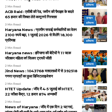
हरियाणा
2 Min Read
ACB Raid : एसीबी की रेड, जमीन की पैमाइश के बदले
65 हजार की रिश्वत लेते कानूनगो गिरफ्तार
क्राइम
हरियाणा
3 Min Read
Haryana News : ग्रामीण सफाई कर्मचारियों का वेतन
2100 रुपये बढ़ा, 1 जुलाई 2026 से मिलेंगे 18,100
प्रतिमाह
हरियाणा
2 Min Read
Haryana news : हरियाणा की बेटियों ने 11 पदक
जीतकर महिला वर्ग सिल्वर ट्राफी जीती
हरियाणा
2 Min Read
Jind News : 1043768 मतदाताओं में से 392518
गणना प्रपत्रों का हुआ डिजिटलाइजेशन
हरियाणा
2 Min Read
HTET Update : जींद में 4-5 जुलाई को HTET,
22 परीक्षा केंद्र, 12 हजार 874 अभ्यार्थी
हरियाणा
2 Min Read
News of Haryana : जींद में एक दिन 2 घटनाएं,