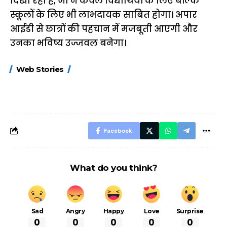
दिखा रहा है, जो न केवल विद्यार्थियों के लिए बल्कि
स्कूलों के लिए भी लाभदायक साबित होगा। अपार
आईडी से छात्रों की पहचान में मजबूती आएगी और
उनका भविष्य उज्जवल बनेगा।
15 नवंबर से लागू होंगे
ऐसे बनाएं अपनी पसंद की
मोटापे को कम कर
Web Stories
FASTag के ये नए
UPI ID? जानें यहां
लिए खाएं ये बेहत्तर
नियम, डबल टोल से
शानदार ट्रिक
बचने के लिए जानें ये 6
आसान ट्रिक्स
Facebook
What do you think?
Sad
Angry
Happy
Love
Surprise
0
0
0
0
0