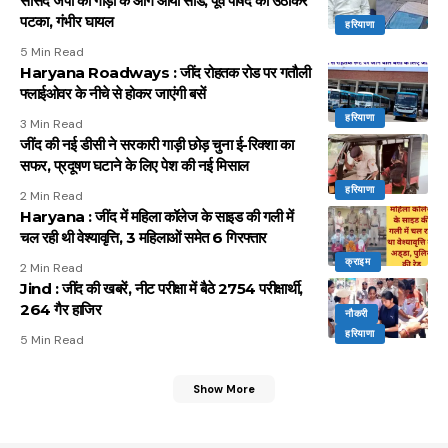
सांसद जेपी की गाड़ी के आगे आया सांड, पूर्व पार्षद को उठाकर
पटका, गंभीर घायल
हरियाणा
5 Min Read
Haryana Roadways : जींद रोहतक रोड पर गतौली
फ्लाईओवर के नीचे से होकर जाएंगी बसें
हरियाणा
3 Min Read
जींद की नई डीसी ने सरकारी गाड़ी छोड़ चुना ई-रिक्शा का
सफर, प्रदूषण घटाने के लिए पेश की नई मिसाल
हरियाणा
2 Min Read
Haryana : जींद में महिला कॉलेज के साइड की गली में
चल रही थी वेश्यावृत्ति, 3 महिलाओं समेत 6 गिरफ्तार
क्राइम
2 Min Read
Jind : जींद की खबरें, नीट परीक्षा में बैठे 2754 परीक्षार्थी,
264 गैर हाजिर
नौकरी
हरियाणा
5 Min Read
Show More