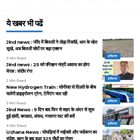
ये खबर भी पढें
Jind news : जींद में बिजली ने तोड़ा रिकॉर्ड, धान के खेत
सूखे, अब बिजली चोरों पर बड़ा एक्शन
हरियाणा
5 Min Read
Jind news : 25 को परिवहन मंत्री आवास का होगा
घेराव : संदीप रंगा
हरियाणा
2 Min Read
New Hydrogen Train : सोनीपत से दिल्ली के बीच
चलेगी हाइड्रोजन ट्रेन, टेस्टिंग चल रही
हरियाणा
3 Min Read
Jind News : 9 दिन बाद फिर से शहर के अंदर से शुरू
हुई हांसी, बरवाला, अंसध, नरवाना रूट की बसें
हरियाणा
4 Min Read
Uchana News : घोघड़ियां में भाईचारे और पर्यावरण का
संदेश, हवन के बाद हुआ 325 पौधों का रोपण