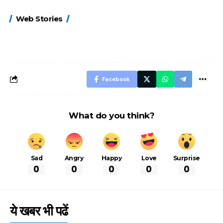
15 नवंबर से लागू होंगे
ऐसे बनाएं अपनी पसंद की
मोटापे को कम कर
Web Stories
FASTag के ये नए
UPI ID? जानें यहां
लिए खाएं ये बेहत्तर
नियम, डबल टोल से
शानदार ट्रिक
बचने के लिए जानें ये 6
आसान ट्रिक्स
Facebook
What do you think?
Sad
Angry
Happy
Love
Surprise
0
0
0
0
0
ये खबर भी पढें