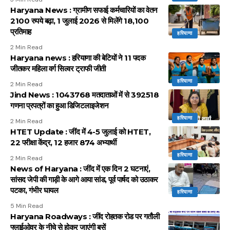
Haryana News : ग्रामीण सफाई कर्मचारियों का वेतन
2100 रुपये बढ़ा, 1 जुलाई 2026 से मिलेंगे 18,100
प्रतिमाह
हरियाणा
2 Min Read
Haryana news : हरियाणा की बेटियों ने 11 पदक
जीतकर महिला वर्ग सिल्वर ट्राफी जीती
हरियाणा
2 Min Read
Jind News : 1043768 मतदाताओं में से 392518
गणना प्रपत्रों का हुआ डिजिटलाइजेशन
हरियाणा
2 Min Read
HTET Update : जींद में 4-5 जुलाई को HTET,
22 परीक्षा केंद्र, 12 हजार 874 अभ्यार्थी
हरियाणा
2 Min Read
News of Haryana : जींद में एक दिन 2 घटनाएं,
सांसद जेपी की गाड़ी के आगे आया सांड, पूर्व पार्षद को उठाकर
पटका, गंभीर घायल
हरियाणा
5 Min Read
Haryana Roadways : जींद रोहतक रोड पर गतौली
फ्लाईओवर के नीचे से होकर जाएंगी बसें