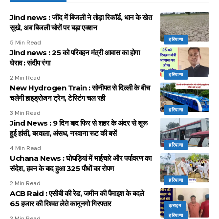
Jind news : जींद में बिजली ने तोड़ा रिकॉर्ड, धान के खेत
सूखे, अब बिजली चोरों पर बड़ा एक्शन
हरियाणा
5 Min Read
Jind news : 25 को परिवहन मंत्री आवास का होगा
घेराव : संदीप रंगा
हरियाणा
2 Min Read
New Hydrogen Train : सोनीपत से दिल्ली के बीच
चलेगी हाइड्रोजन ट्रेन, टेस्टिंग चल रही
हरियाणा
3 Min Read
Jind News : 9 दिन बाद फिर से शहर के अंदर से शुरू
हुई हांसी, बरवाला, अंसध, नरवाना रूट की बसें
हरियाणा
4 Min Read
Uchana News : घोघड़ियां में भाईचारे और पर्यावरण का
संदेश, हवन के बाद हुआ 325 पौधों का रोपण
हरियाणा
2 Min Read
ACB Raid : एसीबी की रेड, जमीन की पैमाइश के बदले
65 हजार की रिश्वत लेते कानूनगो गिरफ्तार
क्राइम
हरियाणा
3 Min Read