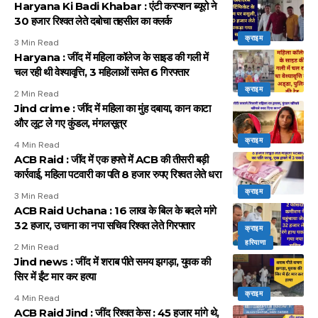
Haryana Ki Badi Khabar : एंटी करप्शन ब्यूरो ने
30 हजार रिश्वत लेते दबोचा तहसील का क्लर्क
क्राइम
3 Min Read
Haryana : जींद में महिला कॉलेज के साइड की गली में
चल रही थी वेश्यावृत्ति, 3 महिलाओं समेत 6 गिरफ्तार
क्राइम
2 Min Read
Jind crime : जींद में महिला का मुंह दबाया, कान काटा
और लूट ले गए कुंडल, मंगलसूत्र
क्राइम
4 Min Read
ACB Raid : जींद में एक हफ्ते में ACB की तीसरी बड़ी
कार्रवाई, महिला पटवारी का पति 8 हजार रुपए रिश्वत लेते धरा
क्राइम
3 Min Read
ACB Raid Uchana : 16 लाख के बिल के बदले मांगे
32 हजार, उचाना का नपा सचिव रिश्वत लेते गिरफ्तार
क्राइम
हरियाणा
2 Min Read
Jind news : जींद में शराब पीते समय झगड़ा, युवक की
सिर में ईंट मार कर हत्या
क्राइम
4 Min Read
ACB Raid Jind : जींद रिश्वत केस : 45 हजार मांगे थे,