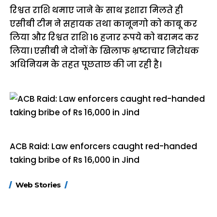
रिश्वत राशि थमाए जाने के साथ इशारा मिलते ही
एसीबी टीम ने सहायक तथा कानूनगो को काबू कर
लिया और रिश्वत राशि 16 हजार रूपये को बरामद कर
लिया। एसीबी ने दोनों के खिलाफ भ्रष्टाचार निरोधक
अधिनियम के तहत पूछताछ की जा रही है।
ACB Raid: Law enforcers caught red-handed
taking bribe of Rs 16,000 in Jind
15 नवंबर से लागू होंगे
ऐसे बनाएं अपनी पसंद की
मोटापे को कम कर
Web Stories
FASTag के ये नए
UPI ID? जानें यहां
लिए खाएं ये बेहत्तर
नियम, डबल टोल से
शानदार ट्रिक
बचने के लिए जानें ये 6