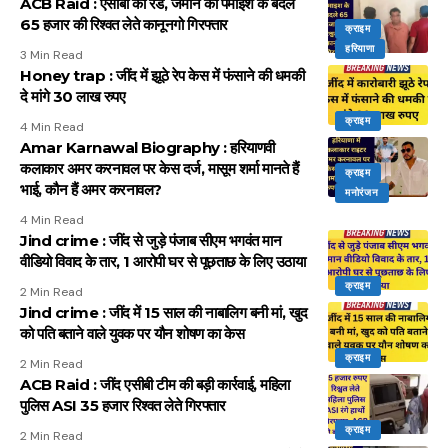
ACB Raid : एसीबी की रेड, जमीन की पैमाइश के बदले
65 हजार की रिश्वत लेते कानूनगो गिरफ्तार
क्राइम
हरियाणा
3 Min Read
Honey trap : जींद में झूठे रेप केस में फंसाने की धमकी
दे मांगे 30 लाख रुपए
क्राइम
4 Min Read
Amar Karnawal Biography : हरियाणवी
कलाकार अमर करनावल पर केस दर्ज, मासूम शर्मा मानते हैं
क्राइम
भाई, कौन हैं अमर करनावल?
मनोरंजन
4 Min Read
Jind crime : जींद से जुड़े पंजाब सीएम भगवंत मान
वीडियो विवाद के तार, 1 आरोपी घर से पूछताछ के लिए उठाया
क्राइम
2 Min Read
Jind crime : जींद में 15 साल की नाबालिग बनी मां, खुद
को पति बताने वाले युवक पर यौन शोषण का केस
क्राइम
2 Min Read
ACB Raid : जींद एसीबी टीम की बड़ी कार्रवाई, महिला
पुलिस ASI 35 हजार रिश्वत लेते गिरफ्तार
क्राइम
2 Min Read