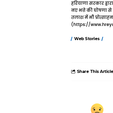
हरियाणा सरकार द्वारा
नए भत्ते की घोषणा से
तलाश में भी प्रोत्सा
(https://www.hreya
15 नवंबर से लागू
Web Stories
होंगे FASTag के
ये नए नियम, डबल
टोल से बचने के
लिए जानें ये 6
आसान ट्रिक्स
Share This Articl