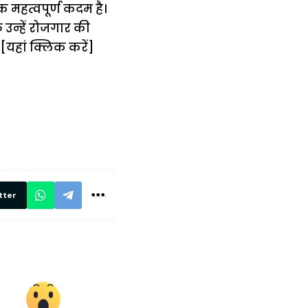
 महत्वपूर्ण कदम है।
उन्हें रोजगार की
[यहां क्लिक करें]
में
अब लेट नहीं होंगी
मार,
ट्रेनें… रेलवे ने
थ ये 5
सभी DRM को
रें!
दिए सख्त निर्देश,
रियल टाइम होगी
निगरानी
tter