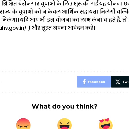
 शिक्षित बेरोजगार युवाओं के लिए शुरू की गई यह योजना एक
 राज्य के युवाओं को न केवल आर्थिक सहायता मिलेगी बल्कि 
हन मिलेगा। यदि आप भी इस योजना का लाभ लेना चाहते हैं, तो 
hs.gov.in/ ) और तुरंत अपना आवेदन करें।
ऐसे बनाएं अपनी
मोटापे को कम
बदलते मौसम 
पसंद की UPI
करने के लिए खाएं
नही होंगे बी
ID? जानें यहां
ये बेहत्तर चीजें
हल्दी के सा
शानदार ट्रिक
चीजें सेवन क
रहेंगे स्वस्थ
e
Facebook
Twi
What do you think?