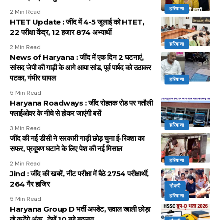
हरियाणा
2 Min Read
HTET Update : जींद में 4-5 जुलाई को HTET,
22 परीक्षा केंद्र, 12 हजार 874 अभ्यार्थी
हरियाणा
2 Min Read
News of Haryana : जींद में एक दिन 2 घटनाएं,
सांसद जेपी की गाड़ी के आगे आया सांड, पूर्व पार्षद को उठाकर
पटका, गंभीर घायल
हरियाणा
5 Min Read
Haryana Roadways : जींद रोहतक रोड पर गतौली
फ्लाईओवर के नीचे से होकर जाएंगी बसें
हरियाणा
3 Min Read
जींद की नई डीसी ने सरकारी गाड़ी छोड़ चुना ई-रिक्शा का
सफर, प्रदूषण घटाने के लिए पेश की नई मिसाल
हरियाणा
2 Min Read
Jind : जींद की खबरें, नीट परीक्षा में बैठे 2754 परीक्षार्थी,
264 गैर हाजिर
नौकरी
हरियाणा
5 Min Read
Haryana Group D भर्ती अपडेट, सवाल खाली छोड़ा
तो कटेंगे अंक, देखें 10 बड़े बदलाव