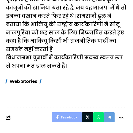
कानूनों की खामियां बता रहे है, जब वह भाजपा में थे तो
इनका बखान करते फिर रहे थे। रामराजी ढुल ने
बताया कि भाकियू की राष्ट्रीय कार्यकारिणी ने सोनू
मालपुरिया को छह साल के लिए निष्काषित करते हुए
कहा है कि भाकियू किसी भी राजनीतिक पार्टी का
समर्थन नहीं करती है।
विधानसभा चुनावों में कार्यकारिणी सदस्य स्वतंत्र रूप
से अपना मत डाल सकते हैं।
15 नवंबर से लागू होंगे
ऐसे बनाएं अपनी पसंद की
मोटापे को कम कर
Web Stories
FASTag के ये नए
UPI ID? जानें यहां
लिए खाएं ये बेहत्तर
नियम, डबल टोल से
शानदार ट्रिक
बचने के लिए जानें ये 6
आसान ट्रिक्स
Facebook