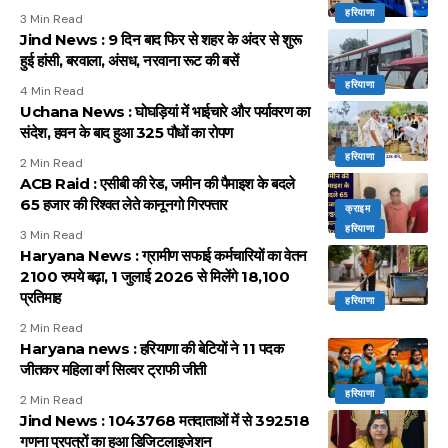
हरियाणा
3 Min Read
Jind News : 9 दिन बाद फिर से शहर के अंदर से शुरू
हुई हांसी, बरवाला, अंसध, नरवाना रूट की बसें
हरियाणा
4 Min Read
Uchana News : घोघड़ियां में भाईचारे और पर्यावरण का
संदेश, हवन के बाद हुआ 325 पौधों का रोपण
हरियाणा
2 Min Read
ACB Raid : एसीबी की रेड, जमीन की पैमाइश के बदले
65 हजार की रिश्वत लेते कानूनगो गिरफ्तार
क्राइम
हरियाणा
3 Min Read
Haryana News : ग्रामीण सफाई कर्मचारियों का वेतन
2100 रुपये बढ़ा, 1 जुलाई 2026 से मिलेंगे 18,100
प्रतिमाह
हरियाणा
2 Min Read
Haryana news : हरियाणा की बेटियों ने 11 पदक
जीतकर महिला वर्ग सिल्वर ट्राफी जीती
हरियाणा
2 Min Read
Jind News : 1043768 मतदाताओं में से 392518
गणना प्रपत्रों का हुआ डिजिटलाइजेशन