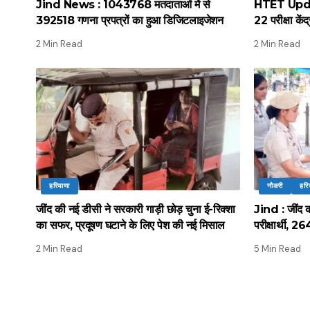
Jind News : 1043768 मतदाताओं में से
HTET Update
392518 गणना प्रपत्रों का हुआ डिजिटलाइजेशन
22 परीक्षा कें
2 Min Read
2 Min Read
हरियाणा
नौकरी
हरि
जींद की नई डीसी ने सरकारी गाड़ी छोड़ चुना ई-रिक्शा
Jind : जींद की
का सफर, प्रदूषण घटाने के लिए पेश की नई मिसाल
परीक्षार्थी, 2
2 Min Read
5 Min Read