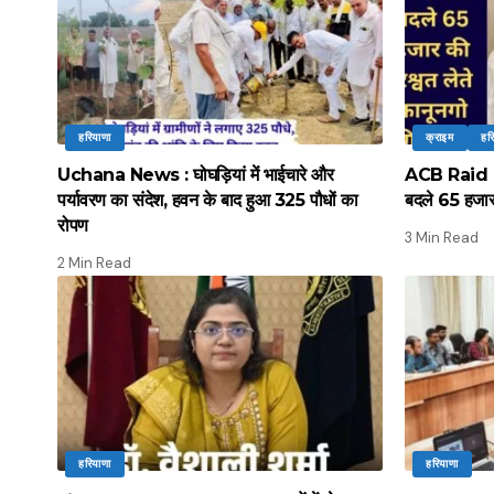
हरियाणा
क्राइम
हर
Uchana News : घोघड़ियां में भाईचारे और
ACB Raid : ए
पर्यावरण का संदेश, हवन के बाद हुआ 325 पौधों का
बदले 65 हजार 
रोपण
3 Min Read
2 Min Read
हरियाणा
हरियाणा