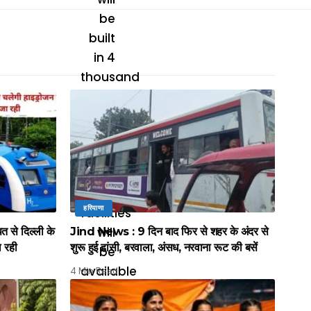
हरियाणा
े दिल्ली के
Jind News : 9 दिन बाद फिर से शहर के अंदर से
ल रही
शुरू हुई हांसी, बरवाला, अंसध, नरवाना रूट की बसें
4 Min Read