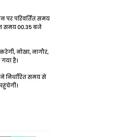
्थान पर परिवर्तित समय
्तित समय 00.35 बजे
न करेगी, नोखा, नागौर,
गया है।
पने निर्धारित समय से
हुंचेगी।
में
अब लेट नहीं होंगी
मार,
ट्रेनें… रेलवे ने
थ ये 5
सभी DRM को
रें!
दिए सख्त निर्देश,
रियल टाइम होगी