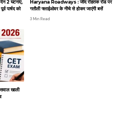
िन 2 घटनाएं,
Haryana Roadways : जींद रोहतक रोड पर
र्व पार्षद को
गतौली फ्लाईओवर के नीचे से होकर जाएंगी बसें
3 Min Read
सवाल खाली
ाव