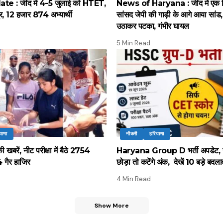
 : जींद में 4-5 जुलाई को HTET,
News of Haryana : जींद में एक द
द्र, 12 हजार 874 अभ्यार्थी
सांसद जेपी की गाड़ी के आगे आया सांड, पू
उठाकर पटका, गंभीर घायल
5 Min Read
याणा
नौकरी
हरियाणा
 खबरें, नीट परीक्षा में बैठे 2754
Haryana Group D भर्ती अपडेट, 
64 गैर हाजिर
छोड़ा तो कटेंगे अंक, देखें 10 बड़े बदल
4 Min Read
Show More