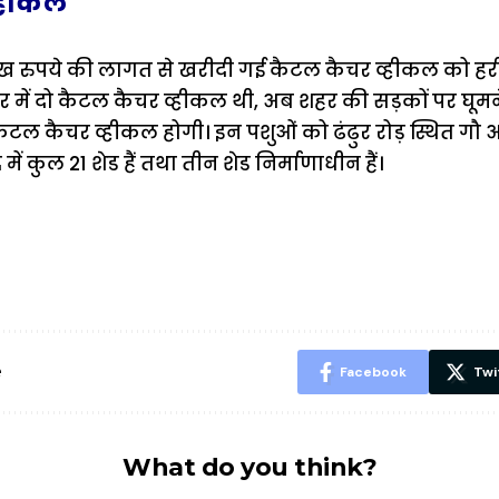
्हीकल
27 लाख रुपये की लागत से खरीदी गई कैटल कैचर व्हीकल को ह
 में दो कैटल कैचर व्हीकल थी, अब शहर की सड़कों पर घूमन
टल कैचर व्हीकल होगी। इन पशुओं को ढंढुर रोड़ स्थित गौ अभ्य
ें कुल 21 शेड हैं तथा तीन शेड निर्माणाधीन हैं।
ऐसे बनाएं अपनी
मोटापे को कम
बदलते मौसम 
पसंद की UPI
करने के लिए खाएं
नही होंगे बी
ID? जानें यहां
ये बेहत्तर चीजें
हल्दी के सा
शानदार ट्रिक
चीजें सेवन क
रहेंगे स्वस्थ
e
Facebook
Twi
What do you think?