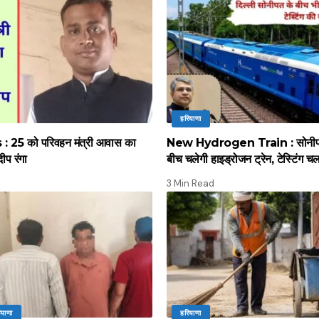
हरियाणा
 25 को परिवहन मंत्री आवास का
New Hydrogen Train : सोनीपत स
दीप रंगा
बीच चलेगी हाइड्रोजन ट्रेन, टेस्टिंग च
3 Min Read
ियाणा
हरियाणा