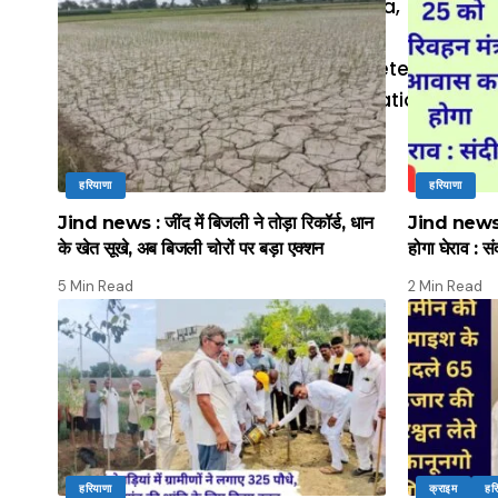
हरियाणा
हरियाणा
Jind news : जींद में बिजली ने तोड़ा रिकॉर्ड, धान
Jind news :
के खेत सूखे, अब बिजली चोरों पर बड़ा एक्शन
होगा घेराव : सं
5 Min Read
2 Min Read
हरियाणा
क्राइम
हर