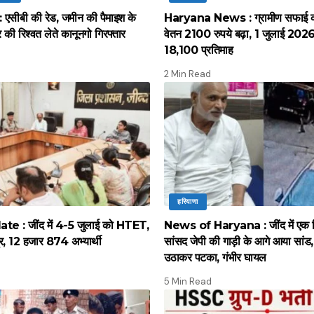
सीबी की रेड, जमीन की पैमाइश के
Haryana News : ग्रामीण सफाई कर्
की रिश्वत लेते कानूनगो गिरफ्तार
वेतन 2100 रुपये बढ़ा, 1 जुलाई 2026 स
18,100 प्रतिमाह
2 Min Read
हरियाणा
 : जींद में 4-5 जुलाई को HTET,
News of Haryana : जींद में एक द
द्र, 12 हजार 874 अभ्यार्थी
सांसद जेपी की गाड़ी के आगे आया सांड, पू
उठाकर पटका, गंभीर घायल
5 Min Read