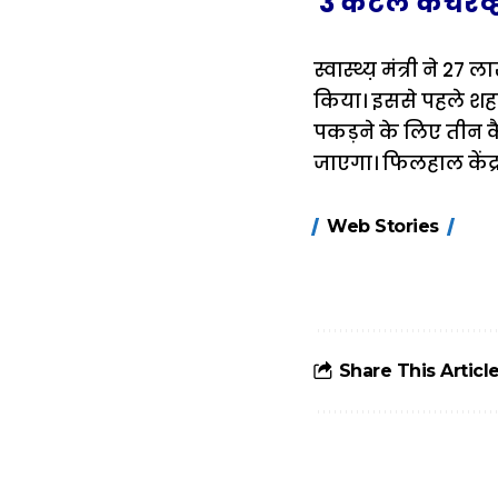
3 कैटल कैचरव
स्वास्थ्य़ मंत्री ने 
किया। इससे पहले शहर
पकड़ने के लिए तीन कै
जाएगा। फिलहाल केंद्र म
15 नवंबर से लागू
Web Stories
होंगे FASTag के
ये नए नियम, डबल
टोल से बचने के
लिए जानें ये 6
आसान ट्रिक्स
Share This Articl