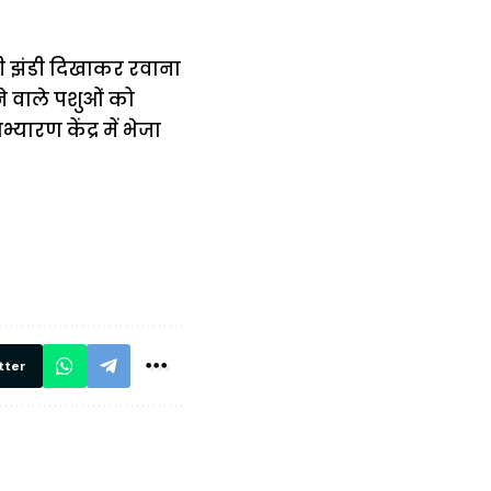
री झंडी दिखाकर रवाना
े वाले पशुओं को
ारण केंद्र में भेजा
में
अब लेट नहीं होंगी
मार,
ट्रेनें… रेलवे ने
थ ये 5
सभी DRM को
रें!
दिए सख्त निर्देश,
रियल टाइम होगी
निगरानी
tter