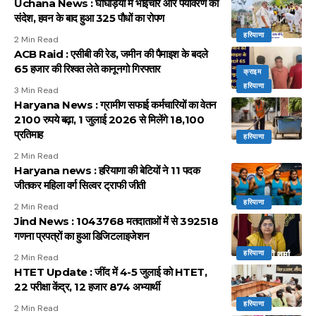
Uchana News : घोघड़ियां में भाईचारे और पर्यावरण का
संदेश, हवन के बाद हुआ 325 पौधों का रोपण
हरियाणा
2 Min Read
ACB Raid : एसीबी की रेड, जमीन की पैमाइश के बदले
65 हजार की रिश्वत लेते कानूनगो गिरफ्तार
क्राइम
हरियाणा
3 Min Read
Haryana News : ग्रामीण सफाई कर्मचारियों का वेतन
2100 रुपये बढ़ा, 1 जुलाई 2026 से मिलेंगे 18,100
प्रतिमाह
हरियाणा
2 Min Read
Haryana news : हरियाणा की बेटियों ने 11 पदक
जीतकर महिला वर्ग सिल्वर ट्राफी जीती
हरियाणा
2 Min Read
Jind News : 1043768 मतदाताओं में से 392518
गणना प्रपत्रों का हुआ डिजिटलाइजेशन
हरियाणा
2 Min Read
HTET Update : जींद में 4-5 जुलाई को HTET,
22 परीक्षा केंद्र, 12 हजार 874 अभ्यार्थी
हरियाणा
2 Min Read