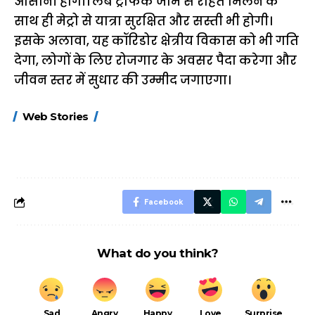
आसानी होगी। लंबे ट्रैफिक जाम से राहत मिलने के
साथ ही मेट्रो से यात्रा सुरक्षित और सस्ती भी होगी।
इसके अलावा, यह कॉरिडोर क्षेत्रीय विकास को भी गति
देगा, लोगों के लिए रोजगार के अवसर पैदा करेगा और
जीवन स्तर में सुधार की उम्मीद जगाएगा।
15 नवंबर से लागू होंगे
ऐसे बनाएं अपनी पसंद की
मोटापे को कम कर
Web Stories
FASTag के ये नए
UPI ID? जानें यहां
लिए खाएं ये बेहत्तर
नियम, डबल टोल से
शानदार ट्रिक
बचने के लिए जानें ये 6
आसान ट्रिक्स
Facebook
What do you think?
Sad
Angry
Happy
Love
Surprise