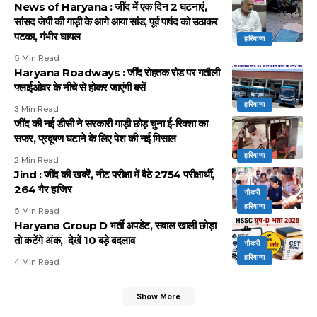
News of Haryana : जींद में एक दिन 2 घटनाएं,
सांसद जेपी की गाड़ी के आगे आया सांड, पूर्व पार्षद को उठाकर
पटका, गंभीर घायल
हरियाणा
5 Min Read
Haryana Roadways : जींद रोहतक रोड पर गतौली
फ्लाईओवर के नीचे से होकर जाएंगी बसें
हरियाणा
3 Min Read
जींद की नई डीसी ने सरकारी गाड़ी छोड़ चुना ई-रिक्शा का
सफर, प्रदूषण घटाने के लिए पेश की नई मिसाल
हरियाणा
2 Min Read
Jind : जींद की खबरें, नीट परीक्षा में बैठे 2754 परीक्षार्थी,
264 गैर हाजिर
नौकरी
हरियाणा
5 Min Read
Haryana Group D भर्ती अपडेट, सवाल खाली छोड़ा
तो कटेंगे अंक, देखें 10 बड़े बदलाव
नौकरी
हरियाणा
4 Min Read
Show More