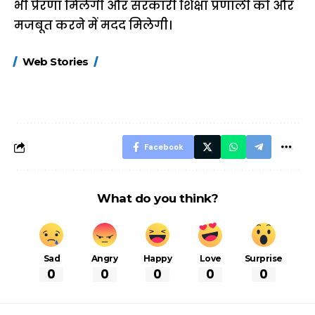
भी प्रेरणा मिलेगी और सरकारी शिक्षा प्रणाली को और
मजबूत करने में मदद मिलेगी।
15 नवंबर से लागू होंगे
ऐसे बनाएं अपनी पसंद की
मोटापे को कम कर
Web Stories
FASTag के ये नए
UPI ID? जानें यहां
लिए खाएं ये बेहत्तर
नियम, डबल टोल से
शानदार ट्रिक
बचने के लिए जानें ये 6
आसान ट्रिक्स
Facebook
What do you think?
Sad
Angry
Happy
Love
Surprise
0
0
0
0
0