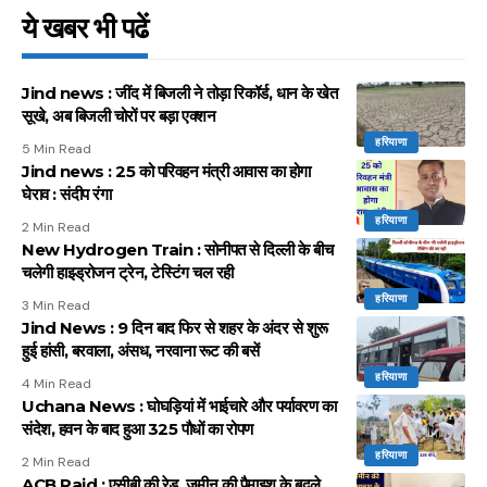
ये खबर भी पढें
Jind news : जींद में बिजली ने तोड़ा रिकॉर्ड, धान के खेत
सूखे, अब बिजली चोरों पर बड़ा एक्शन
हरियाणा
5 Min Read
Jind news : 25 को परिवहन मंत्री आवास का होगा
घेराव : संदीप रंगा
हरियाणा
2 Min Read
New Hydrogen Train : सोनीपत से दिल्ली के बीच
चलेगी हाइड्रोजन ट्रेन, टेस्टिंग चल रही
हरियाणा
3 Min Read
Jind News : 9 दिन बाद फिर से शहर के अंदर से शुरू
हुई हांसी, बरवाला, अंसध, नरवाना रूट की बसें
हरियाणा
4 Min Read
Uchana News : घोघड़ियां में भाईचारे और पर्यावरण का
संदेश, हवन के बाद हुआ 325 पौधों का रोपण
हरियाणा
2 Min Read
ACB Raid : एसीबी की रेड, जमीन की पैमाइश के बदले