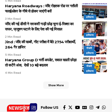
5 Min Read
Haryana Roadways : जींद रोहतक रोड पर गतौली
फ्लाईओवर के नीचे से होकर जाएंगी बसें
हरियाणा
3 Min Read
जींद की नई डीसी ने सरकारी गाड़ी छोड़ चुना ई-रिक्शा का
सफर, प्रदूषण घटाने के लिए पेश की नई मिसाल
हरियाणा
2 Min Read
Jind : जींद की खबरें, नीट परीक्षा में बैठे 2754 परीक्षार्थी,
264 गैर हाजिर
नौकरी
हरियाणा
5 Min Read
Haryana Group D भर्ती अपडेट, सवाल खाली छोड़ा
तो कटेंगे अंक, देखें 10 बड़े बदलाव
नौकरी
हरियाणा
4 Min Read
Show More
Follow US