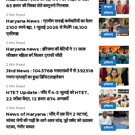
65 हजार की रिश्वत लेते कानूनगो गिरफ्तार
क्राइम
हरियाणा
3 Min Read
Haryana News : ग्रामीण सफाई कर्मचारियों का वेतन
2100 रुपये बढ़ा, 1 जुलाई 2026 से मिलेंगे 18,100
प्रतिमाह
हरियाणा
2 Min Read
Haryana news : हरियाणा की बेटियों ने 11 पदक
जीतकर महिला वर्ग सिल्वर ट्राफी जीती
हरियाणा
2 Min Read
Jind News : 1043768 मतदाताओं में से 392518
गणना प्रपत्रों का हुआ डिजिटलाइजेशन
हरियाणा
2 Min Read
HTET Update : जींद में 4-5 जुलाई को HTET,
22 परीक्षा केंद्र, 12 हजार 874 अभ्यार्थी
हरियाणा
2 Min Read
News of Haryana : जींद में एक दिन 2 घटनाएं,
सांसद जेपी की गाड़ी के आगे आया सांड, पूर्व पार्षद को उठाकर
पटका, गंभीर घायल
हरियाणा