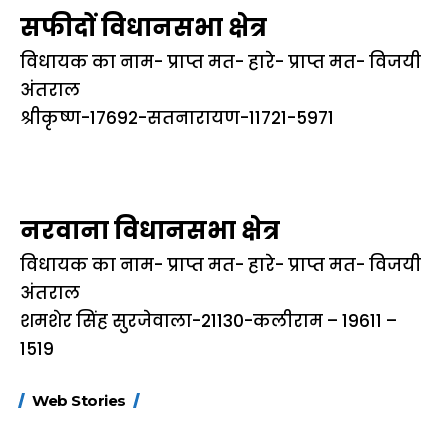
सफीदों विधानसभा क्षेत्र
विधायक का नाम- प्राप्त मत- हारे- प्राप्त मत- विजयी
अंतराल
श्रीकृष्ण-17692-सतनारायण-11721-5971
नरवाना विधानसभा क्षेत्र
विधायक का नाम- प्राप्त मत- हारे- प्राप्त मत- विजयी
अंतराल
शमशेर सिंह सुरजेवाला-21130-कलीराम – 19611 –
1519
15 नवंबर से लागू होंगे
ऐसे बनाएं अपनी पसंद की
मोटापे को कम कर
Web Stories
FASTag के ये नए
UPI ID? जानें यहां
लिए खाएं ये बेहत्तर
नियम, डबल टोल से
शानदार ट्रिक