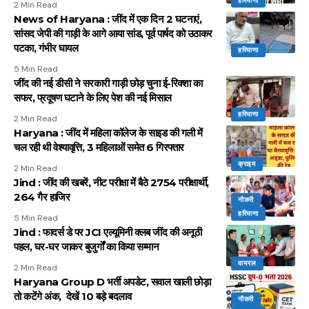
हरियाणा
2 Min Read
News of Haryana : जींद में एक दिन 2 घटनाएं,
सांसद जेपी की गाड़ी के आगे आया सांड, पूर्व पार्षद को उठाकर
पटका, गंभीर घायल
हरियाणा
5 Min Read
जींद की नई डीसी ने सरकारी गाड़ी छोड़ चुना ई-रिक्शा का
सफर, प्रदूषण घटाने के लिए पेश की नई मिसाल
हरियाणा
2 Min Read
Haryana : जींद में महिला कॉलेज के साइड की गली में
चल रही थी वेश्यावृत्ति, 3 महिलाओं समेत 6 गिरफ्तार
क्राइम
2 Min Read
Jind : जींद की खबरें, नीट परीक्षा में बैठे 2754 परीक्षार्थी,
264 गैर हाजिर
नौकरी
हरियाणा
5 Min Read
Jind : फादर्स डे पर JCI एल्यूमिनी क्लब जींद की अनूठी
पहल, घर-घर जाकर बुजुर्गों का किया सम्मान
वायरल
2 Min Read
Haryana Group D भर्ती अपडेट, सवाल खाली छोड़ा
तो कटेंगे अंक, देखें 10 बड़े बदलाव
नौकरी