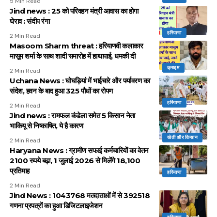
5 Min Read
Jind news : 25 को परिवहन मंत्री आवास का होगा
घेराव : संदीप रंगा
हरियाणा
2 Min Read
Masoom Sharm threat : हरियाणवी कलाकार
मासूम शर्मा के साथ शादी समारोह में हाथापाई, धमकी दी
क्राइम
2 Min Read
Uchana News : घोघड़ियां में भाईचारे और पर्यावरण का
संदेश, हवन के बाद हुआ 325 पौधों का रोपण
हरियाणा
2 Min Read
Jind news : रामफल कंडेला समेत 5 किसान नेता
भाकियू से निष्काषित, ये है कारण
खेती और किसान
2 Min Read
Haryana News : ग्रामीण सफाई कर्मचारियों का वेतन
2100 रुपये बढ़ा, 1 जुलाई 2026 से मिलेंगे 18,100
प्रतिमाह
हरियाणा
2 Min Read
Jind News : 1043768 मतदाताओं में से 392518
गणना प्रपत्रों का हुआ डिजिटलाइजेशन